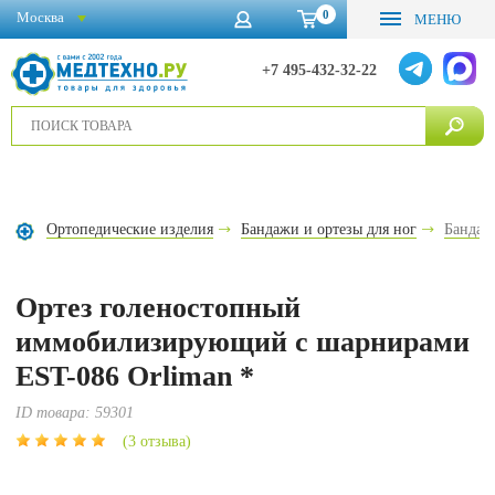
0
Москва
МЕНЮ
+7 495-432-32-22
Ортопедические изделия
Бандажи и ортезы для ног
Бандаж
Ортез голеностопный
иммобилизирующий с шарнирами
EST-086 Orliman *
ID товара:
59301
(3 отзыва)