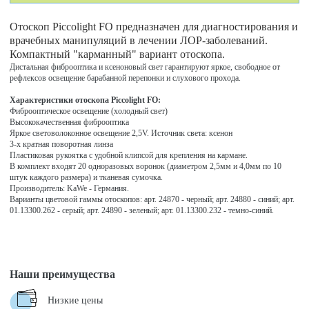
Отоскоп Piccolight FO предназначен для диагностирования и
врачебных манипуляций в лечении ЛОР-заболеваний.
Компактный "карманный" вариант отоскопа.
Дистальная фиброоптика и ксеноновый свет гарантируют яркое, свободное от
рефлексов освещение барабанной перепонки и слухового прохода.
Характеристики отоскопа Piccolight FO:
Фиброоптическое освещение (холодный свет)
Высококачественная фиброоптика
Яркое световолоконное освещение 2,5V. Источник света: ксенон
3-х кратная поворотная линза
Пластиковая рукоятка с удобной клипсой для крепления на кармане.
В комплект входят 20 одноразовых воронок (диаметром 2,5мм и 4,0мм по 10
штук каждого размера) и тканевая сумочка.
Производитель: KaWe - Германия.
Варианты цветовой гаммы отоскопов: арт. 24870 - черный; арт. 24880 - синий; арт.
01.13300.262 - серый; арт. 24890 - зеленый; арт. 01.13300.232 - темно-синий.
Наши преимущества
Низкие цены