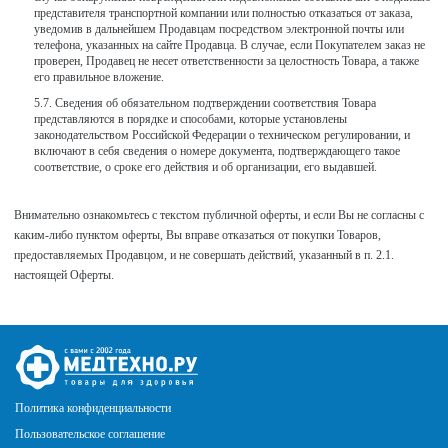
представителя транспортной компании или полностью отказаться от заказа,
уведомив в дальнейшем Продавцам посредством электронной почты или
телефона, указанных на сайте Продавца. В случае, если Покупателем заказ не
проверен, Продавец не несет ответственности за целостность Товара, а также
его правильное вложение.
Сведения об обязательном подтверждении соответствия Товара
представляются в порядке и способами, которые установлены
законодательством Российской Федерации о техническом регулировании, и
включают в себя сведения о номере документа, подтверждающего такое
соответствие, о сроке его действия и об организации, его выдавшей.
Внимательно ознакомьтесь с текстом публичной оферты, и если Вы не согласны с
каким-либо пунктом оферты, Вы вправе отказаться от покупки Товаров,
предоставляемых Продавцом, и не совершать действий, указанный в п. 2.1.
настоящей Оферты.
Политика конфиденциальности
Пользовательское соглашение