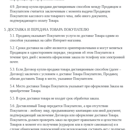
Договор купли-продажи дистанционным способом между Продавцом и
Покупателем считается заключенным с момента выдачи Продавцом
Покупателю кассового или товарного чека, либо иного документа,
подтверждающего оплату Товара.
ДОСТАВКА И ПЕРЕДАЧА ТОВАРА ПОКУПАТЕЛЮ
Продавец оказывает Покупателю услуги по доставке Товара одним из
способов указанных на сайте Интернет-магазина.
Сроки доставки на сайте являются ориентировочными и могут меняться
Продавцом в одностороннем порядке, уведомив об этом Покупателя в
течение трех дней с момента оформления заказа по телефону или электронной
почте.
Если Договор купли-продажи товара дистанционным способом (далее –
Договор) заключен с условием о доставке Товара Покупателю, Продавец
обязан доставить Товар в место, указанное Покупателем.
Место доставки Товара Покупатель указывает при оформлении Заказа на
приобретение Товара.
В срок доставки товара не входит срок обработки заказа.
Доставленный Товар передается Покупателю, а при отсутствии
Покупателя - любому лицу, предъявившему квитанцию или иной документ,
подтверждающий заключение Договора или оформление доставки Товара.
Покупатель должен проверить заказ на предмет правильности и целостности
Товаров в момент его получения (курьером или в пункте самовывоза) и в
случае обнаружения повреждений или недовложения составить акт с подписью