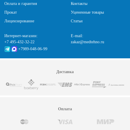
Оплата и гарантия
Контакты
Техническое обслуживание:
медицинские приборы,
которые возвращаются после проката, проходят техническое
Прокат
Уцененные товары
обслуживание: очистку, дезинфекцию, проверку состояния,
Лицензирование
Статьи
замену изношенных деталей, калибровку и тестирование
безопасности. Такой подход гарантирует, что каждый
прибор, взятый в аренду, будет эффективен и безопасен для
Интернет-магазин:
E-mail:
следующего пользователя.
+7 495-432-32-22
zakaz@medtehno.ru
+7989-048-06-99
Доставка
Оплата