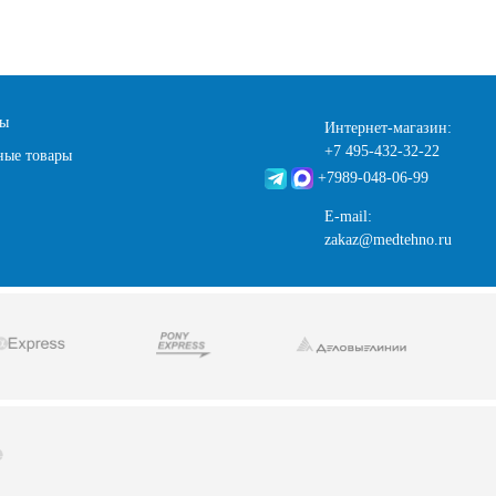
ты
Интернет-магазин:
+7 495-432-32-22
ные товары
+7989-048-06-99
E-mail:
zakaz@medtehno.ru