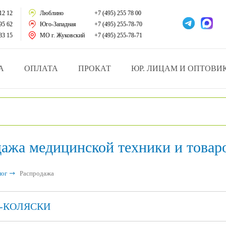
тации
12 12
Люблино
+7 (495) 255 78 00
95 62
Юго-Западная
+7 (495) 255-78-70
у за больными
33 15
МО г. Жуковский
+7 (495) 255-78-71
зделия
А
ОПЛАТА
ПРОКАТ
ЮР. ЛИЦАМ И ОПТОВИ
атрасы и подушки
ника
ажа медицинской техники и товаро
ы и здоровья
й и мед.учреждений
лог
Распродажа
езные товары
-КОЛЯСКИ