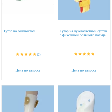
Тутор на голеностоп
Тутор на лучезапястный сустав
с фиксацией большого пальца
(2)
Цена по запросу
Цена по запросу