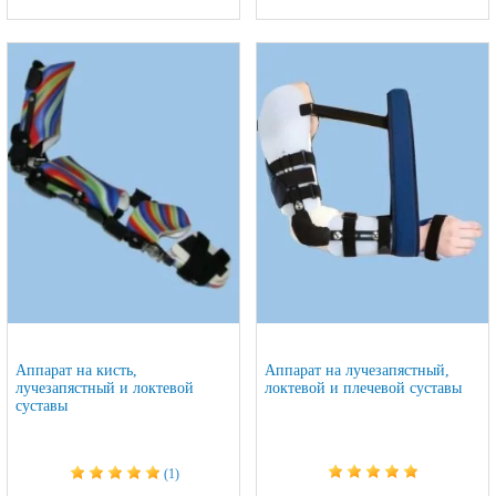
Аппарат на кисть,
Аппарат на лучезапястный,
лучезапястный и локтевой
локтевой и плечевой суставы
суставы
(1)