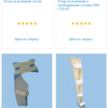
Тутор на коленный сустав
Тутор на коленный и
тазобедренный суставы ТН6-
СТП-02
Цена по запросу
Цена по запросу