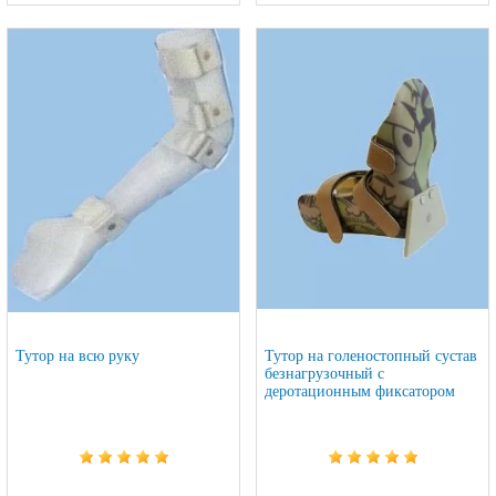
Тутор на всю руку
Тутор на голеностопный сустав
безнагрузочный с
деротационным фиксатором