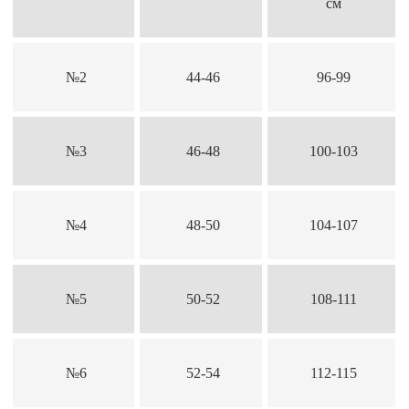
см
№2
44-46
96-99
№3
46-48
100-103
№4
48-50
104-107
№5
50-52
108-111
№6
52-54
112-115