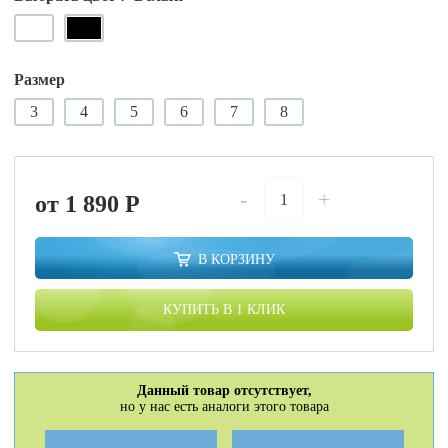
Размер
3
4
5
6
7
8
-
+
от 1 890
P
В КОРЗИНУ
КУПИТЬ В 1 КЛИК
Данный товар отсутствует,
но у нас есть аналоги этого товара