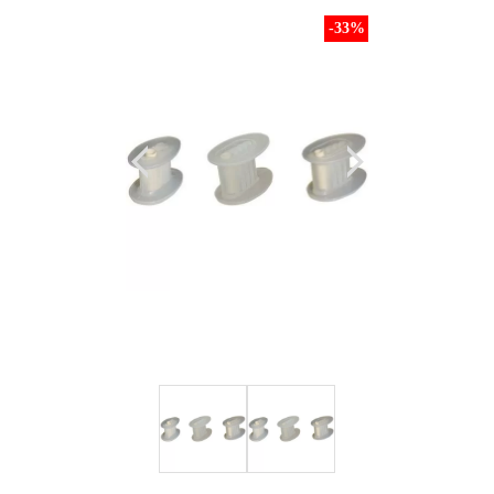
-33
%