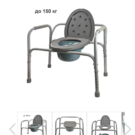
Уценка
Домашняя медтехника
Прокат инвалидн
Экология дома
Товары для красоты и здоровья
Товары для врачей и мед.учреждений
Уникальные и полезные товары
Распродажа
Уценка
Прокат инвалидной техники