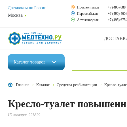
Средства реабили
Проспект мира
+7 (495) 688 
Доставляем по России!
Первомайская
+7 (495) 465 
Москва
Средства по уход
Автозаводская
+7 (495) 675 
Ортопедические и
ДОСТАВК
Ортопедические м
Домашняя медтех
Каталог
товаров
Экология дома
Инвалидные коляски
Товары для красот
Главная
Каталог
Средства реабилитации
Кресло-туал
Средства реабилитации
Товары для враче
Кресло-туалет повышенн
Средства по уходу за больными
Уникальные и пол
Ортопедические изделия
ID товара:
223829
Распродажа
Ортопедические матрасы и подушки