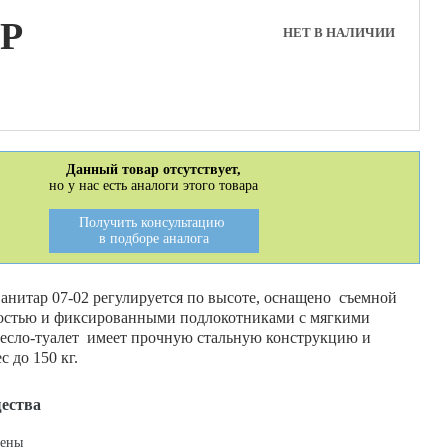
P
НЕТ В НАЛИЧИИ
Данный товар отсутствует,
но у нас есть аналоги этого товара
Получить консультацию
в подборе аналога
анитар 07-02 регулируется по высоте, оснащено съемной
остью и фиксированными подлокотниками с мягкими
есло-туалет имеет прочную стальную конструкцию и
 до 150 кг.
ества
цены