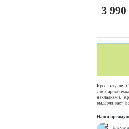
3 990
ой техники
Кресло-туалет С
санитарной емк
накладками. Кр
выдерживает вес
Наши преимущ
Низкие 