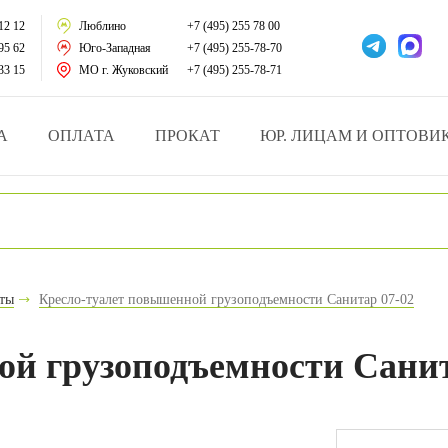
тации
12 12
Люблино
+7 (495) 255 78 00
95 62
Юго-Западная
+7 (495) 255-78-70
у за больными
33 15
МО г. Жуковский
+7 (495) 255-78-71
зделия
А
ОПЛАТА
ПРОКАТ
ЮР. ЛИЦАМ И ОПТОВИ
атрасы и подушки
ника
ы и здоровья
еты
Кресло-туалет повышенной грузоподъемности Санитар 07-02
й и мед.учреждений
ой грузоподъемности Санит
езные товары