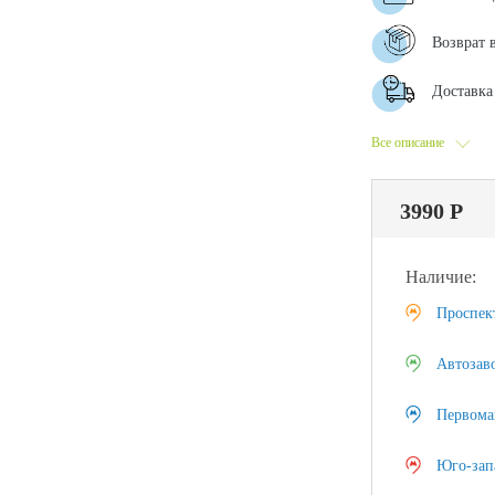
Возврат 
Доставка 
Все описание
3990 Р
Наличие:
Проспек
Автозав
Первома
Юго-зап