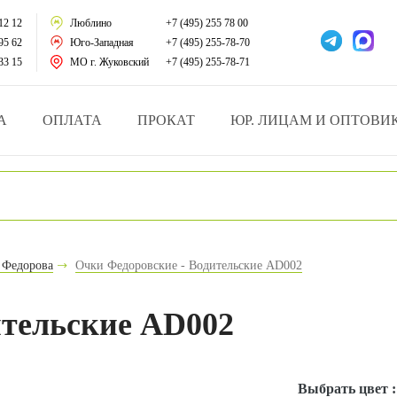
тации
12 12
Люблино
+7 (495) 255 78 00
95 62
Юго-Западная
+7 (495) 255-78-70
у за больными
33 15
МО г. Жуковский
+7 (495) 255-78-71
зделия
А
ОПЛАТА
ПРОКАТ
ЮР. ЛИЦАМ И ОПТОВИ
атрасы и подушки
ника
ы и здоровья
 Федорова
Очки Федоровские - Водительские AD002
й и мед.учреждений
ительские AD002
езные товары
Выбрать цвет 