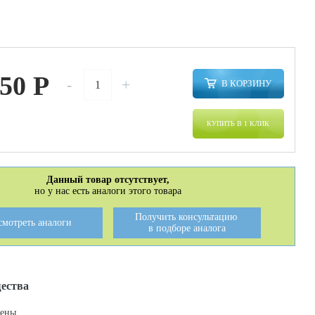
150
P
-
+
В КОРЗИНУ
КУПИТЬ В 1 КЛИК
Данный товар отсутствует,
но у нас есть аналоги этого товара
Получить консультацию
смотреть аналоги
в подборе аналога
ества
цены