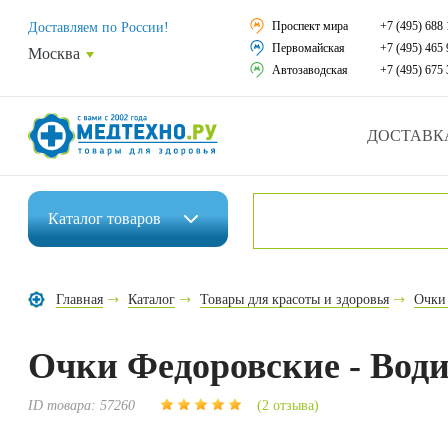
Средства реабили
Проспект мира
+7 (495) 688 
Доставляем по России!
Первомайская
+7 (495) 465 
Москва
Средства по уход
Автозаводская
+7 (495) 675 
Ортопедические и
ДОСТАВК
Ортопедические м
Домашняя медтех
Каталог
товаров
Экология дома
Инвалидные коляски
Товары для красот
Главная
Каталог
Товары для красоты и здоровья
Очки
Средства реабилитации
Товары для враче
Очки Федоровские - Вод
Средства по уходу за больными
Уникальные и пол
Ортопедические изделия
ID товара:
57260
(2 отзыва)
Распродажа
Ортопедические матрасы и подушки