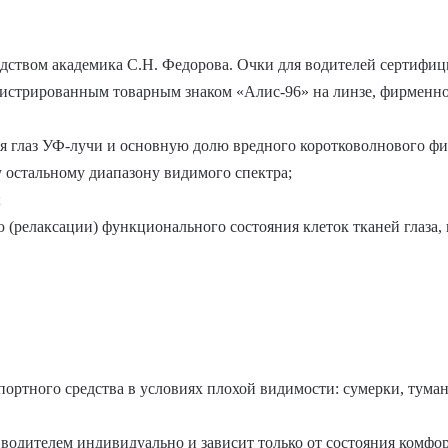
дством академика С.Н. Федорова. Очки для водителей сертифи
арегистрированным товарным знаком «Алис-96» на линзе, фирменн
я глаз УФ-лучи и основную долю вредного коротковолнового фио
 остальному диапазону видимого спектра;
;
(релаксации) функционального состояния клеток тканей глаза, 
ртного средства в условиях плохой видимости: сумерки, туман, 
водителем индивидуально и зависит только от состояния комфо