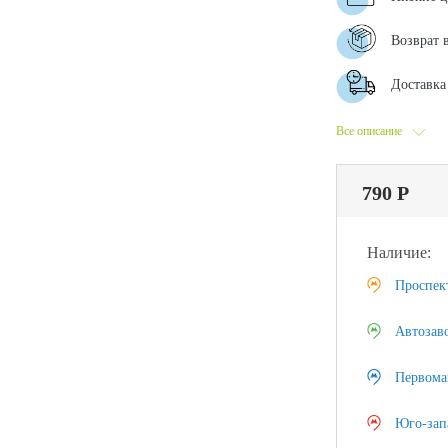
Возврат 
Доставка 
Все описание
790 Р
Наличие:
Проспек
Автозав
Первома
Юго-зап