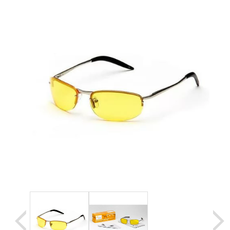
Уценка
Домашняя медтехника
Прокат инвалидн
Экология дома
Товары для красоты и здоровья
Товары для врачей и мед.учреждений
Уникальные и полезные товары
Распродажа
Уценка
Прокат инвалидной техники