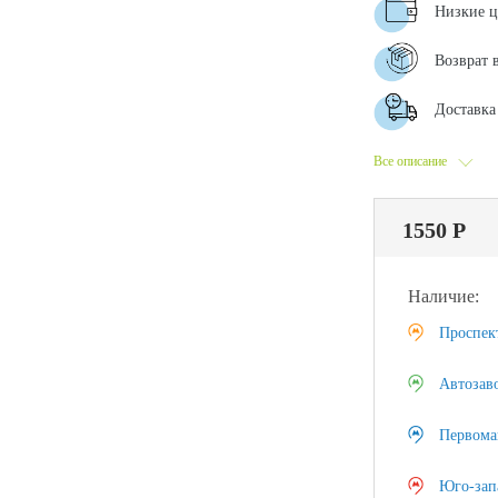
Низкие 
Возврат 
Доставка 
Все описание
1550 Р
Наличие:
Проспек
Автозав
Первома
Юго-зап