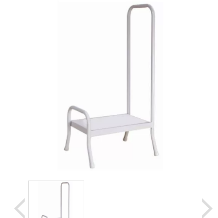
Уценка
Домашняя медтехника
Прокат инвалидн
Экология дома
Товары для красоты и здоровья
Товары для врачей и мед.учреждений
Уникальные и полезные товары
Распродажа
Уценка
Прокат инвалидной техники