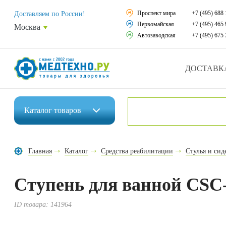
Средства реабили
Проспект мира
+7 (495) 688 
Доставляем по России!
Первомайская
+7 (495) 465 
Москва
Средства по уход
Автозаводская
+7 (495) 675 
Ортопедические и
ДОСТАВК
Ортопедические м
Домашняя медтех
Каталог
товаров
Экология дома
Инвалидные коляски
Товары для красот
Главная
Каталог
Средства реабилитации
Стулья и си
Средства реабилитации
Товары для враче
Ступень для ванной CSC
Средства по уходу за больными
Уникальные и пол
Ортопедические изделия
ID товара:
141964
Распродажа
Ортопедические матрасы и подушки