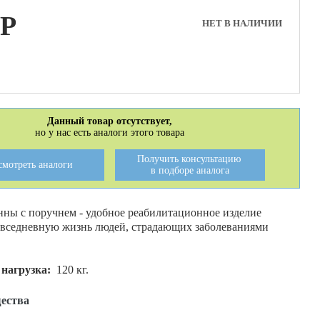
P
НЕТ В НАЛИЧИИ
Данный товар отсутствует,
но у нас есть аналоги этого товара
Получить консультацию
смотреть аналоги
в подборе аналога
нны с поручнем - удобное реабилитационное изделие
вседневную жизнь людей, страдающих заболеваниями
нагрузка:
120 кг.
ества