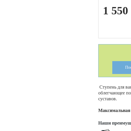
1 550
ой техники
По
Ступень для ва
облегчающее по
суставов.
Максимальная 
Наши преимущ