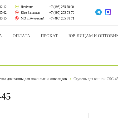
тации
12 12
Люблино
+7 (495) 255 78 00
95 62
Юго-Западная
+7 (495) 255-78-70
у за больными
33 15
МО г. Жуковский
+7 (495) 255-78-71
зделия
А
ОПЛАТА
ПРОКАТ
ЮР. ЛИЦАМ И ОПТОВИ
атрасы и подушки
ника
ы и здоровья
денья для ванны для пожилых и инвалидов
Ступень для ванной CSC-4
й и мед.учреждений
-45
езные товары