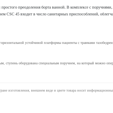
 простого преодоления борта ванной. В комплексе с поручнями,
чнем CSC 45 входит в число санитарных приспособлений, обле
оризонтальной устойчивой платформы пациенты с травмами тазобедренно
ым, ступень оборудована специальным поручнем, на который можно опер
тране изготовления, внешнем виде и цвете товара носит информационны