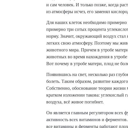
и сам человек. И только позже, когда р
из атмосферы исчез, его заменял кислоро
Для наших клеток необходимо примерно с
примерно три сотых процента углекислот
норму. Значит, окружающий воздух стал я
легких свою атмосферу. Поэтому мы жив
животного мира. Причем в утробе матери
животных во время нахождения в утробе м
Вот почему в утробе матери, плод не боле
Появившись на свет, несколько раз глуб
болеть. Таким образом, развитие каждого
Собственно, обоснование теории жизни м
кратком изложении такова: углекислый га
воздуха, всё живое погибнет.
Он является главным регулятором всех ф
активность всех витаминов и ферментов. 
все витамины и ферменты работают плохо