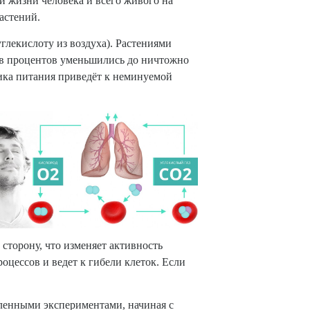
и жизни человека и всего живого на
астений.
глекислоту из воздуха). Растениями
ков процентов уменьшились до ничтожно
ника питания приведёт к неминуемой
сторону, что изменяет активность
оцессов и ведет к гибели клеток. Если
ленными экспериментами, начиная с