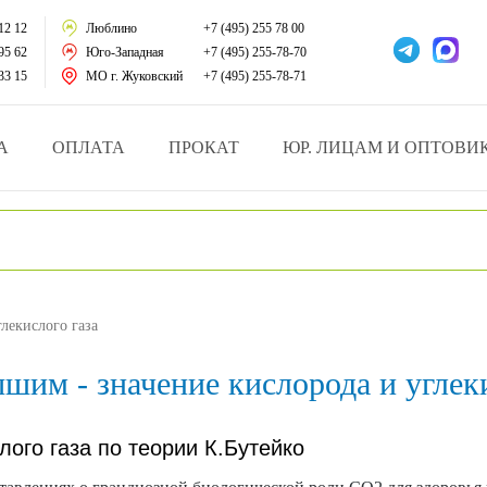
тации
12 12
Люблино
+7 (495) 255 78 00
95 62
Юго-Западная
+7 (495) 255-78-70
у за больными
33 15
МО г. Жуковский
+7 (495) 255-78-71
зделия
А
ОПЛАТА
ПРОКАТ
ЮР. ЛИЦАМ И ОПТОВИ
атрасы и подушки
ника
ы и здоровья
лекислого газа
й и мед.учреждений
шим - значение кислорода и углеки
езные товары
лого газа по теории К.Бутейко