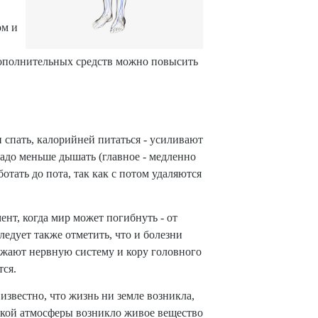
ом и
ы дополнительных средств можно повысить
 спать, калорийней питаться - усиливают
адо меньше дышать (главное - медленно
отать до пота, так как с потом удаляются
нт, когда мир может погибнуть - от
едует также отметить, что и болезни
ажают нервную систему и кору головного
тся.
звестно, что жизнь ни земле возникла,
такой атмосферы возникло живое вещество