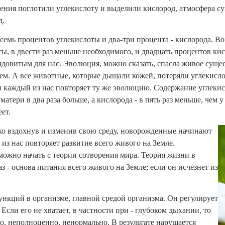
астения поглотили углекислоту и выделили кислород, атмосфера с
д.
емь процентов углекислоты и два-три процента - кислорода. В
ы, в двести раз меньше необходимого, и двадцать процентов кисл
довитым для нас. Эволюция, можно сказать, спасла живое существ
ем. А все животные, которые дышали кожей, потеряли углекисло
 каждый из нас повторяет ту же эволюцию. Содержание углекисл
атери в два раза больше, а кислорода - в пять раз меньше, чем 
ет.
око вздохнув и изменив свою среду, новорожденные начинают
 из нас повторяет развитие всего живого на Земле.
ожно начать с теории сотворения мира. Теория жизни в
з - основа питания всего живого на Земле; если он исчезнет из
ункций в организме, главной средой организма. Он регулирует
Если его не хватает, в частности при - глубоком дыхании, то
, неполноценно, ненормально. В результате нарушается