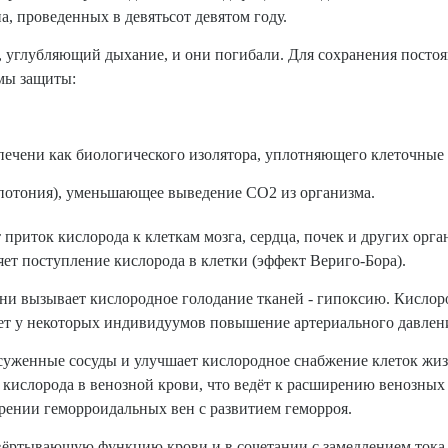
а, проведенных в девятьсот девятом году.
 углубляющий дыхание, и они погибали. Для сохранения постоя
мы защиты:
печени как биологического изолятора, уплотняющего клеточные 
потония), уменьшающее выведение CO2 из организма.
приток кислорода к клеткам мозга, сердца, почек и других ор
яет поступление кислорода в клетки (эффект Вериго-Бора).
ни вызывает кислородное голодание тканей - гипоксию. Кислоро
т у некоторых индивидуумов повышение артериального давлен
 суженные сосуды и улучшает кислородное снабжение клеток жи
кислорода в венозной крови, что ведёт к расширению венозных 
ирении геморроидальных вен с развитием геморроя.
ёртывающую функцию крови и в сочетании с замедлением тока 