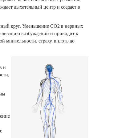
ждает дыхательный центр и создает в
очный круг. Уменьшение CO2 в нервных
рализацию возбуждений и приводит к
 мнительности, страху, вплоть до
в и
сти,
рмы
шение
е