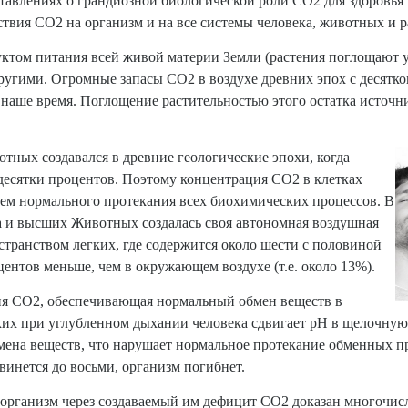
тавлениях о грандиозной биологической роли CO2 для здоровья 
ствия CO2 на организм и на все системы человека, животных и р
ой техники
ктом питания всей живой материи Земли (растения поглощают у
другими. Огромные запасы CO2 в воздухе древних эпох с десят
 наше время. Поглощение растительностью этого остатка источ
отных создавался в древние геологические эпохи, когда
а десятки процентов. Поэтому концентрация CO2 в клетках
ем нормального протекания всех биохимических процессов. В
а и высших Животных создалась своя автономная воздушная
странством легких, где содержится около шести с половиной
центов меньше, чем в окружающем воздухе (т.е. около 13%).
ия CO2, обеспечивающая нормальный обмен веществ в
их при углубленном дыхании человека сдвигает рН в щелочную 
мена веществ, что нарушает нормальное протекание обменных пр
винется до восьми, организм погибнет.
 организм через создаваемый им дефицит CO2 доказан многочис