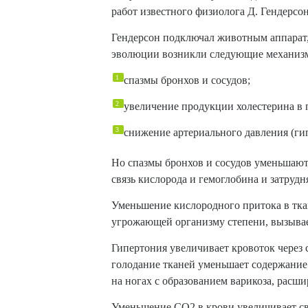
работ известного физиолога Д. Гендерсон
Гендерсон подключал животным аппарат,
эволюции возникли следующие механиз
спазмы бронхов и сосудов;
увеличение продукции холестерина в 
снижение артериального давления (ги
Но спазмы бронхов и сосудов уменьшают 
связь кислорода и гемоглобина и затрудн
Уменьшение кислородного притока в тка
угрожающей организму степени, вызывае
Гипертония увеличивает кровоток через
голодание тканей уменьшает содержание 
на ногах с образованием варикоза, расш
Уменьшение CO2 в крови увеличивает св