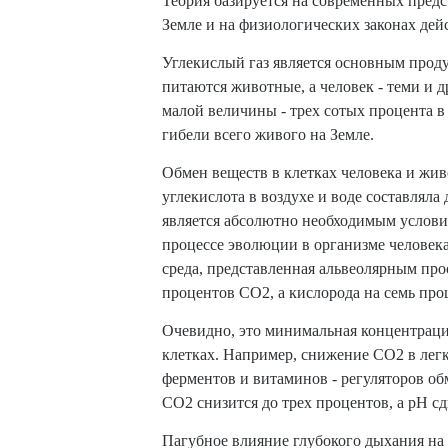
Теория базируется на современных предс
Уценка
Земле и на физиологических законах дей
Домашняя медтехника
Прокат инвалидн
Углекислый газ является основным проду
питаются животные, а человек - теми и 
Экология дома
малой величины - трех сотых процента в
Товары для красоты и здоровья
гибели всего живого на Земле.
Обмен веществ в клетках человека и жив
Товары для врачей и мед.учреждений
углекислота в воздухе и воде составлял
Уникальные и полезные товары
является абсолютно необходимым услови
процессе эволюции в организме человек
Распродажа
среда, представленная альвеолярным про
процентов CO2, а кислорода на семь про
Уценка
Очевидно, это минимальная концентрац
Прокат инвалидной техники
клетках. Например, снижение CO2 в легк
ферментов и витаминов - регуляторов об
CO2 снизится до трех процентов, а рН сд
Пагубное влияние глубокого дыхания на