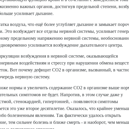
жизненно важных органов, достигнув предельной степени, возбу
больше усиливает дыхание.
атка воздуха, что ещё более углубляет дыхание и замыкает пор
и. Это возбуждает все отделы нервной системы, усиливает гене
нному предельному напряжению нервной системы, необоснованной
Одновременно усиливается возбуждение дыхательного центра.
иркуляции возбуждения в нервной системе, оказывающейся
нервным воздействиям и стрессу при нарушении обмена вещест
ток. Вот почему дефицит CO2 в организме, вызванный, в частно
очередь нервную систему.
ниже нормы и увеличить содержание CO2 в организме выше но
ательных симптомов не будет. Напротив, в этом случае даже у
тмой, стенокардией, гипертонией, - появляются симптомы
тся это уже второе десятилетие. Оказалось, что крайнее умень
ибо болезненным явлениям. Так фактически удалось открыть
ие, тем сильнее болезнь и ближе смерть - и наоборот, чем меньш