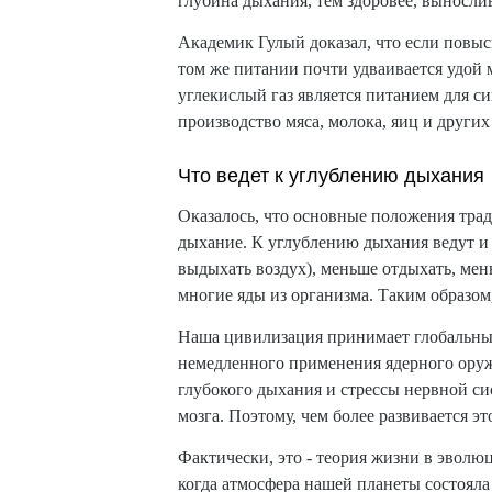
глубина дыхания, тем здоровее, выносли
Академик Гулый доказал, что если повыс
том же питании почти удваивается удой м
углекислый газ является питанием для си
производство мяса, молока, яиц и других
Что ведет к углублению дыхания
Оказалось, что основные положения трад
дыхание. К углублению дыхания ведут и 
выдыхать воздух), меньше отдыхать, мень
многие яды из организма. Таким образом
Наша цивилизация принимает глобальный,
немедленного применения ядерного оружи
глубокого дыхания и стрессы нервной си
мозга. Поэтому, чем более развивается э
Фактически, это - теория жизни в эволю
когда атмосфера нашей планеты состояла