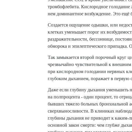
тромбофлебита. Кислородное голодание 
нем доминантное возбуждение. Это ещё 
Создается ощущение одышки, или недост
клетках уменьшает порог их возбудимост
раздражительности, бессоннице, постоя
обморока и эпилептического припадка. 
Так замыкается второй порочный круг ц
чрезвычайно чувствительной к внешним 
при кислородном голодании нервных кле
глубоким дыханием, поражает в первую 
Даже если глубину дыхания уменьшить 
на полпроцента - один процент, то отриц
бывших тяжело больных бронхиальной ас
сверхвыносливости. В клиниках наблюдае
глубины дыхания не приводит к каким-л
основной закон смерти: чем глубже дыхан