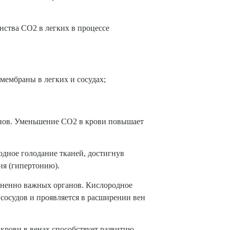
нства CO2 в легких в процессе
мембраны в легких и сосудах;
ганов. Уменьшение CO2 в крови повышает
дное голодание тканей, достигнув
ия (гипертонию).
зненно важных органов. Кислородное
сосудов и проявляется в расширении вен
крови в венах способствует развитию