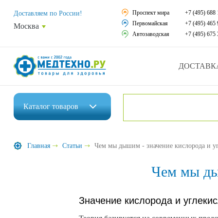
Средства реабили
Проспект мира
+7 (495) 688 
Доставляем по России!
Первомайская
+7 (495) 465 
Москва
Средства по уход
Автозаводская
+7 (495) 675 
Ортопедические и
ДОСТАВК
Ортопедические м
Домашняя медтех
Каталог
товаров
Экология дома
Инвалидные коляски
Товары для красот
Главная
Статьи
Чем мы дышим - значение кислорода и уг
Средства реабилитации
Товары для враче
Чем мы ды
Средства по уходу за больными
Уникальные и пол
Ортопедические изделия
Значение кислорода и углекис
Распродажа
Ортопедические матрасы и подушки