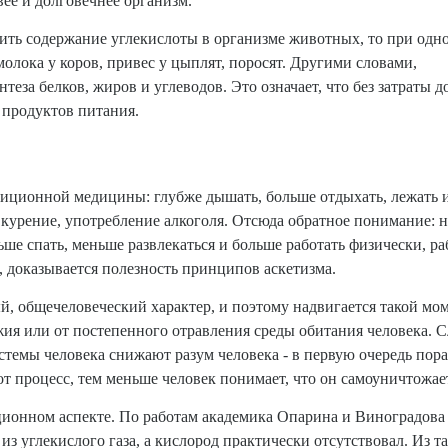
вее и долговечнее организм.
ить содержание углекислоты в организме животных, то при одн
олока у коров, привес у цыплят, поросят. Другими словами,
нтеза белков, жиров и углеводов. Это означает, что без затрат
 продуктов питания.
иционной медицины: глубже дышать, больше отдыхать, лежать и
курение, употребление алкоголя. Отсюда обратное понимание: н
ше спать, меньше развлекаться и больше работать физически, раб
, доказывается полезность принципов аскетизма.
 общечеловеческий характер, и поэтому надвигается такой моме
я или от постепенного отравления среды обитания человека. Сл
стемы человека снижают разум человека - в первую очередь пор
тот процесс, тем меньше человек понимает, что он самоуничтожае
ционном аспекте. По работам академика Опарина и Виноградова и
 из углекислого газа, а кислород практически отсутствовал. Из 