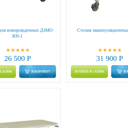
 для новорожденных ДЗМО
Столик манипуляционны
КН-1
26 500 Р
31 900 Р
 1 КЛИК
В КОРЗИНУ
КУПИТЬ В 1 КЛИК
В 