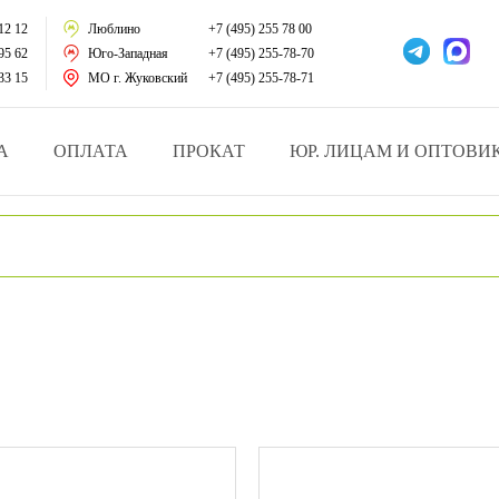
тации
12 12
Люблино
+7 (495) 255 78 00
95 62
Юго-Западная
+7 (495) 255-78-70
у за больными
33 15
МО г. Жуковский
+7 (495) 255-78-71
зделия
А
ОПЛАТА
ПРОКАТ
ЮР. ЛИЦАМ И ОПТОВИ
атрасы и подушки
ника
ы и здоровья
й и мед.учреждений
езные товары