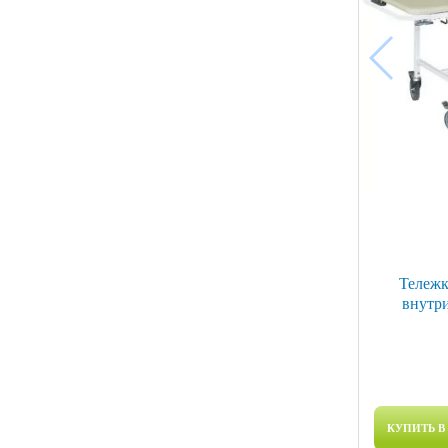
Тележк
внутр
КУПИТЬ В