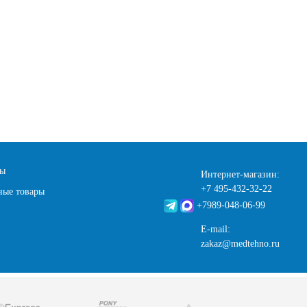
ты
Интернет-магазин:
+7 495-432-32-22
ные товары
+7989-048-06-99
E-mail:
zakaz@medtehno.ru