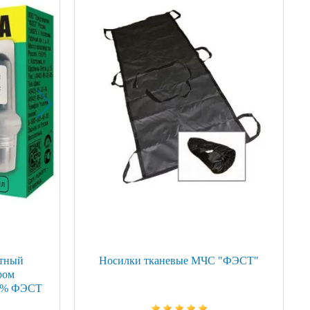
атный
Носилки тканевые МЧС "ФЭСТ"
ром
 1% ФЭСТ