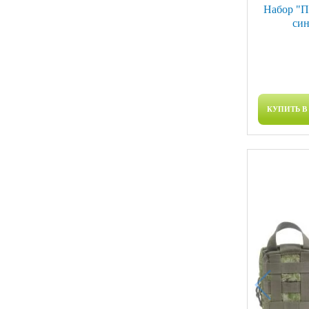
Набор "П
син
КУПИТЬ В