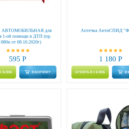
а АВТОМОБИЛЬНАЯ для
Аптечка АнтиСПИД "
я 1-ой помощи в ДТП (пр.
080н от 08.10.2020г)
595 Р
1 180 Р
 1 КЛИК
В КОРЗИНУ
КУПИТЬ В 1 КЛИК
В 