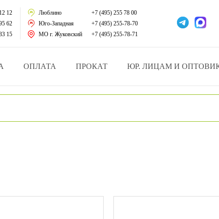
тации
12 12
Люблино
+7 (495) 255 78 00
95 62
Юго-Западная
+7 (495) 255-78-70
у за больными
33 15
МО г. Жуковский
+7 (495) 255-78-71
зделия
А
ОПЛАТА
ПРОКАТ
ЮР. ЛИЦАМ И ОПТОВИ
атрасы и подушки
ника
ы и здоровья
й и мед.учреждений
езные товары