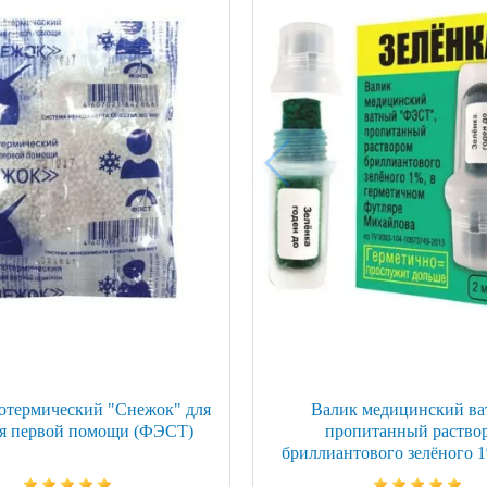
ой техники
отермический "Снежок" для
Валик медицинский в
ия первой помощи (ФЭСТ)
пропитанный раство
бриллиантового зелёного