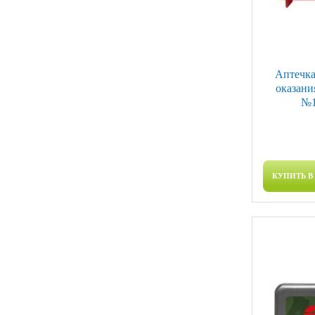
Аптечк
оказани
№1
КУПИТЬ В