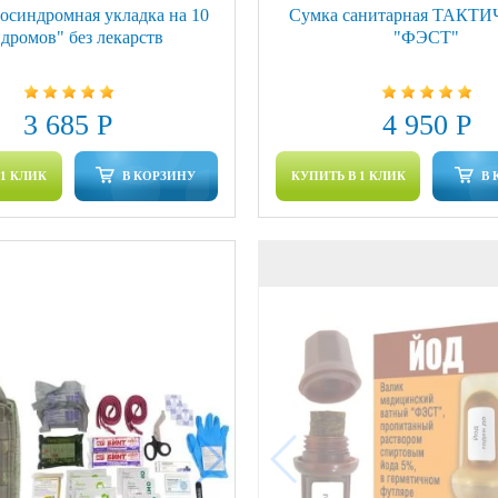
осиндромная укладка на 10
Сумка санитарная ТАКТ
дромов" без лекарств
"ФЭСТ"
3 685 Р
4 950 Р
 1 КЛИК
В КОРЗИНУ
КУПИТЬ В 1 КЛИК
В 