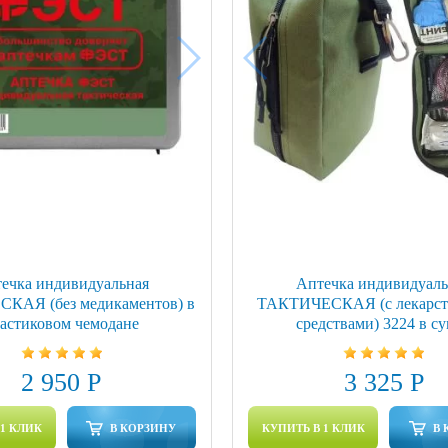
ечка индивидуальная
Аптечка индивидуаль
КАЯ (без медикаментов) в
ТАКТИЧЕСКАЯ (с лекарс
астиковом чемодане
средствами) 3224 в с
2 950 Р
3 325 Р
 1 КЛИК
В КОРЗИНУ
КУПИТЬ В 1 КЛИК
В 