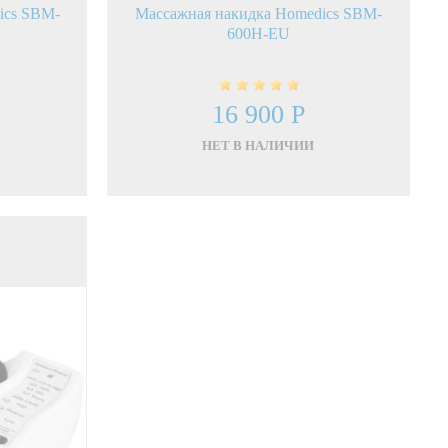
ics SBM-
Массажная накидка Homedics SBM-
600H-EU
16 900 Р
НЕТ В НАЛИЧИИ