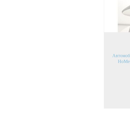
Автомоб
HoMe