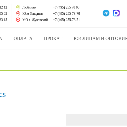
тации
12 12
Люблино
+7 (495) 255 78 00
95 62
Юго-Западная
+7 (495) 255-78-70
у за больными
33 15
МО г. Жуковский
+7 (495) 255-78-71
зделия
А
ОПЛАТА
ПРОКАТ
ЮР. ЛИЦАМ И ОПТОВИ
атрасы и подушки
ника
ы и здоровья
cs
й и мед.учреждений
езные товары