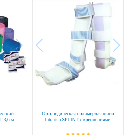
есткий
Ортопедическая полимерная шина
 3,6 м
Intrarich SPLINT c креплениями