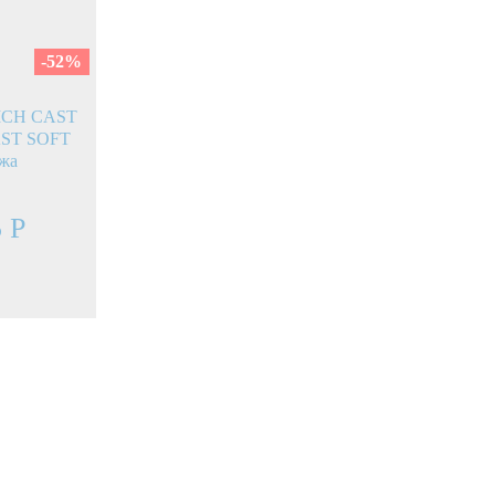
-52
%
RICH CAST
AST SOFT
ажа
5 Р