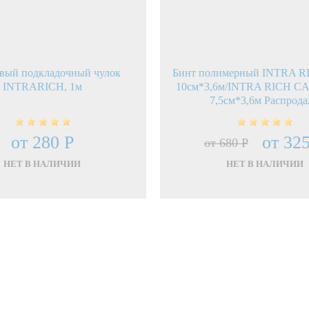
вый подкладочный чулок
Бинт полимерный INTRA 
INTRARICH, 1м
10см*3,6м/INTRA RICH C
7,5см*3,6м Распрод
от 280 Р
от 32
от 680 Р
НЕТ В НАЛИЧИИ
НЕТ В НАЛИЧИИ