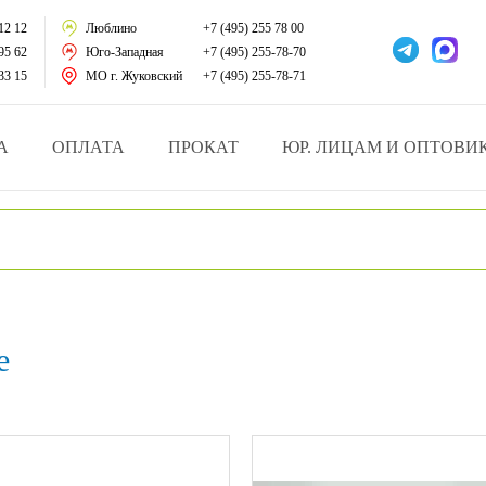
тации
12 12
Люблино
+7 (495) 255 78 00
95 62
Юго-Западная
+7 (495) 255-78-70
у за больными
33 15
МО г. Жуковский
+7 (495) 255-78-71
зделия
А
ОПЛАТА
ПРОКАТ
ЮР. ЛИЦАМ И ОПТОВИ
атрасы и подушки
ника
ы и здоровья
e
й и мед.учреждений
езные товары