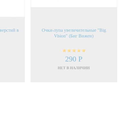
верстий в
Очки-лупа увеличительные "Big
е
Vision" (Биг Вижен)
290 Р
НЕТ В НАЛИЧИИ