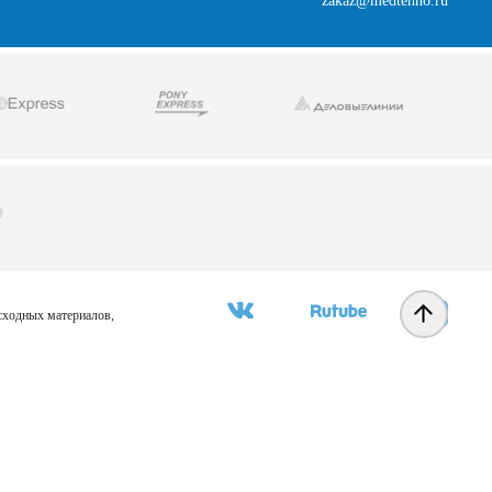
zakaz@medtehno.ru
асходных материалов,