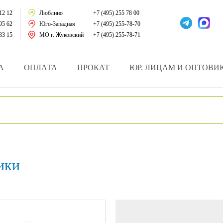
тации
12 12
Люблино
+7 (495) 255 78 00
95 62
Юго-Западная
+7 (495) 255-78-70
у за больными
33 15
МО г. Жуковский
+7 (495) 255-78-71
зделия
А
ОПЛАТА
ПРОКАТ
ЮР. ЛИЦАМ И ОПТОВИ
атрасы и подушки
ника
ы и здоровья
ики
й и мед.учреждений
езные товары