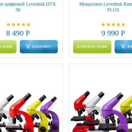
п цифровой Levenhuk DTX
Микроскоп Levenhuk Rai
50
PLUS
8 490 Р
9 990 Р
 1 КЛИК
В КОРЗИНУ
КУПИТЬ В 1 КЛИК
В 