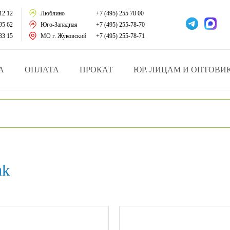
тации
12 12
Люблино
+7 (495) 255 78 00
95 62
Юго-Западная
+7 (495) 255-78-70
у за больными
33 15
МО г. Жуковский
+7 (495) 255-78-71
зделия
А
ОПЛАТА
ПРОКАТ
ЮР. ЛИЦАМ И ОПТОВИ
атрасы и подушки
ника
ы и здоровья
uk
й и мед.учреждений
езные товары