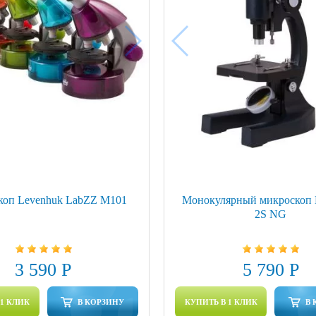
оп Levenhuk LabZZ M101
Монокулярный микроскоп 
2S NG
3 590 Р
5 790 Р
 1 КЛИК
В КОРЗИНУ
КУПИТЬ В 1 КЛИК
В 