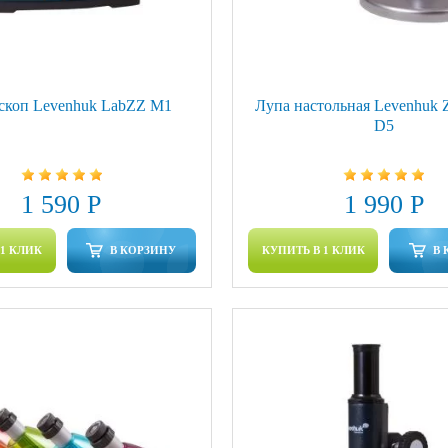
коп Levenhuk LabZZ M1
Лупа настольная Levenhuk 
D5
1 590 Р
1 990 Р
 1 КЛИК
В КОРЗИНУ
КУПИТЬ В 1 КЛИК
В 