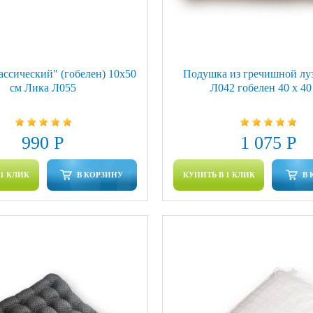
ассический" (гобелен) 10х50
Подушка из гречишной лу
см Лика Л055
Л042 гобелен 40 х 40
990 Р
1 075 Р
 1 КЛИК
В КОРЗИНУ
КУПИТЬ В 1 КЛИК
В 