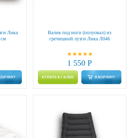
зги Лика
Валик под ноги (полуовал) из
 см
гречишной лузги Лика Л046
1 550 Р
КОРЗИНУ
КУПИТЬ В 1 КЛИК
В КОРЗИНУ