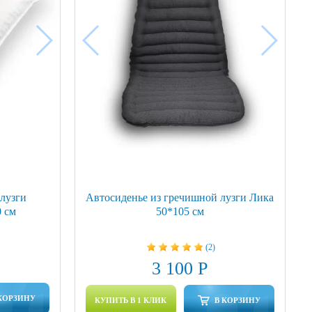
лузги
Автосиденье из гречишной лузги Лика
 см
50*105 см
(2)
3 100 Р
КОРЗИНУ
КУПИТЬ В 1 КЛИК
В КОРЗИНУ