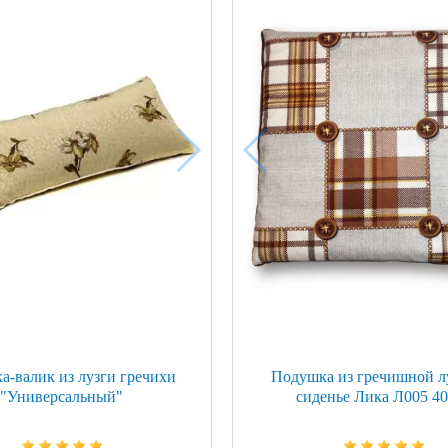
ой техники
а-валик из лузги гречихи
Подушка из гречишной л
"Универсальный"
сиденье Лика Л005 4