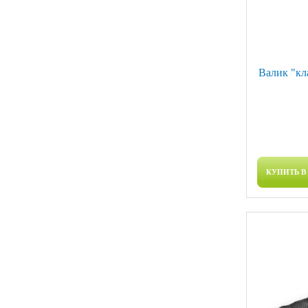
Валик "кл
КУПИТЬ В