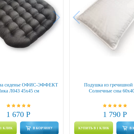
на сиденье ОФИС-ЭФФЕКТ
Подушка из гречишной 
ика Л043 45х45 см
Солнечные сны 60x40
1 670 Р
1 790 Р
 1 КЛИК
В КОРЗИНУ
КУПИТЬ В 1 КЛИК
В 