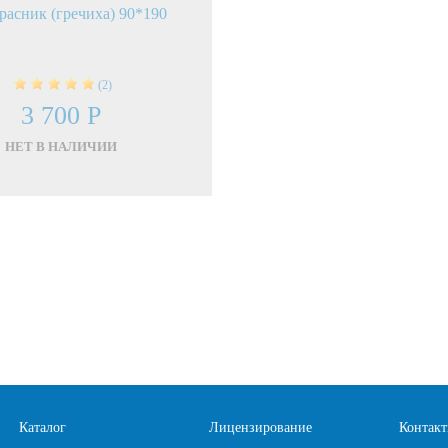
расник (гречиха) 90*190
(2)
3 700 Р
НЕТ В НАЛИЧИИ
Каталог
Лицензирование
Контак