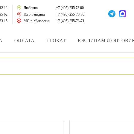
тации
12 12
Люблино
+7 (495) 255 78 00
95 62
Юго-Западная
+7 (495) 255-78-70
у за больными
33 15
МО г. Жуковский
+7 (495) 255-78-71
зделия
А
ОПЛАТА
ПРОКАТ
ЮР. ЛИЦАМ И ОПТОВИ
атрасы и подушки
ника
ы и здоровья
й и мед.учреждений
езные товары