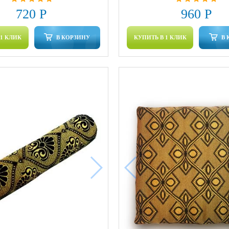
720 Р
960 Р
 1 КЛИК
В КОРЗИНУ
КУПИТЬ В 1 КЛИК
В 