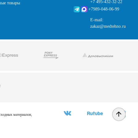
+7 495-432-32-22
ные товары
+7989-048-06-99
E-mail:
zakaz@medtehno.ru
асходных материалов,