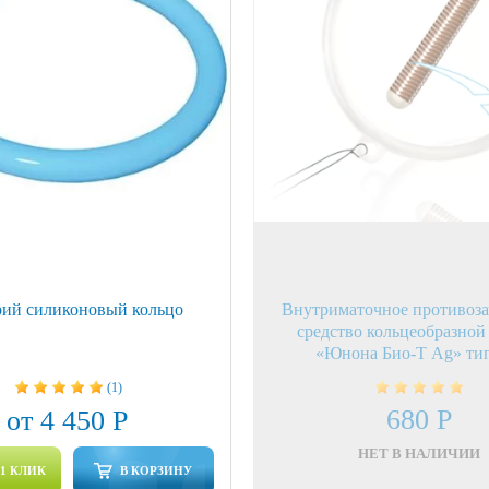
рий силиконовый кольцо
Внутриматочное противоза
средство кольцеобразно
«Юнона Био-Т Ag» ти
(1)
680 Р
от 4 450 Р
НЕТ В НАЛИЧИИ
 1 КЛИК
В КОРЗИНУ