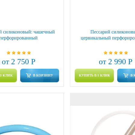
й силиконовый: чашечный
Пессарий силиконов
перфорированный
цервикальный перфорир
от 2 750 Р
от 2 990 Р
 1 КЛИК
В КОРЗИНУ
КУПИТЬ В 1 КЛИК
В 