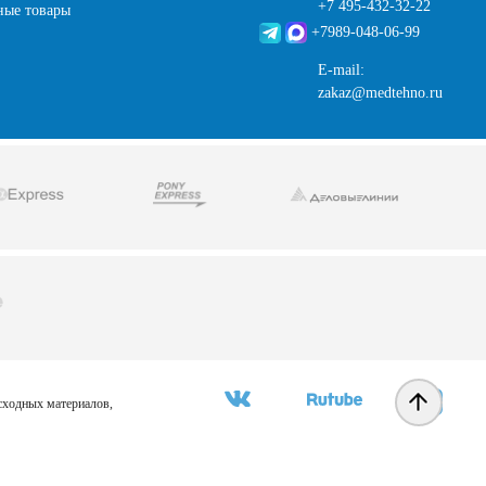
+7 495-432-32-22
ные товары
+7989-048-06-99
E-mail:
zakaz@medtehno.ru
асходных материалов,