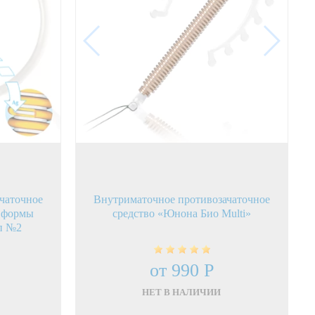
чаточное
Внутриматочное противозачаточное
й формы
средство «Юнона Био Multi»
п №2
от 990 Р
НЕТ В НАЛИЧИИ