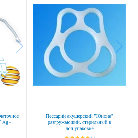
чаточное
Пессарий акушерский "Юнона"
Т Ag»
разгружающий, стерильный в
доп.упаковке
(1)