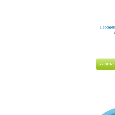
Пессари
КУПИТЬ В