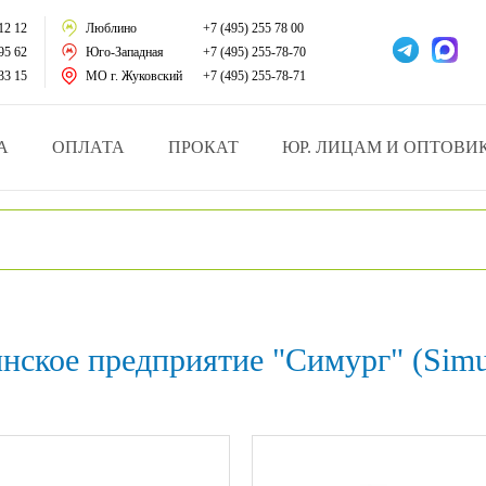
тации
12 12
Люблино
+7 (495) 255 78 00
95 62
Юго-Западная
+7 (495) 255-78-70
у за больными
33 15
МО г. Жуковский
+7 (495) 255-78-71
зделия
А
ОПЛАТА
ПРОКАТ
ЮР. ЛИЦАМ И ОПТОВИ
атрасы и подушки
ника
ы и здоровья
нское предприятие "Симург" (Simu
й и мед.учреждений
езные товары