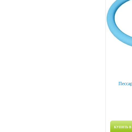
Песса
КУПИТЬ В