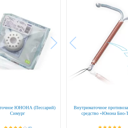
ой техники
аточное ЮНОНА (Пессарий)
Внутриматочное противоза
Симург
средство «Юнона Био-
(6)