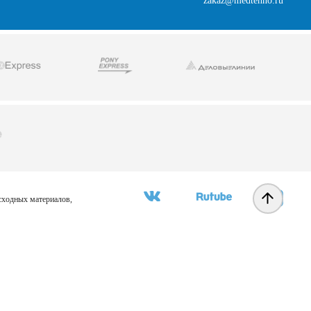
zakaz@medtehno.ru
асходных материалов,