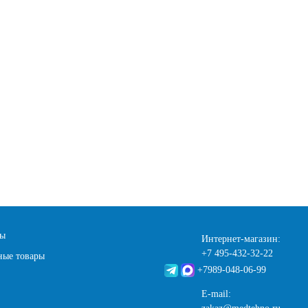
ты
Интернет-магазин:
+7 495-432-32-22
ные товары
+7989-048-06-99
E-mail: