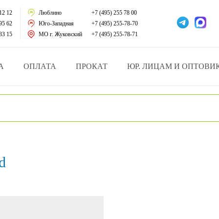
тации
12 12
Люблино
+7 (495) 255 78 00
95 62
Юго-Западная
+7 (495) 255-78-70
у за больными
33 15
МО г. Жуковский
+7 (495) 255-78-71
зделия
А
ОПЛАТА
ПРОКАТ
ЮР. ЛИЦАМ И ОПТОВИ
атрасы и подушки
ника
ы и здоровья
d
й и мед.учреждений
езные товары