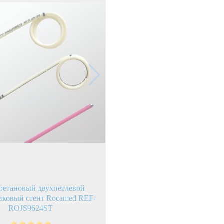
ой техники
ретановый двухпетлевой
иковый стент Rocamed REF-
ROJS9624ST