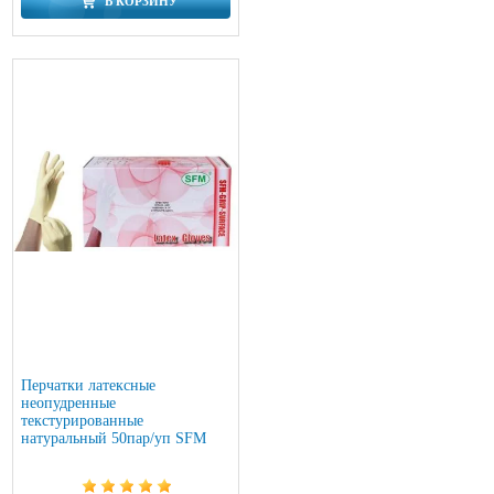
В КОРЗИНУ
Перчатки латексные
неопудренные
текстурированные
натуральный 50пар/уп SFM