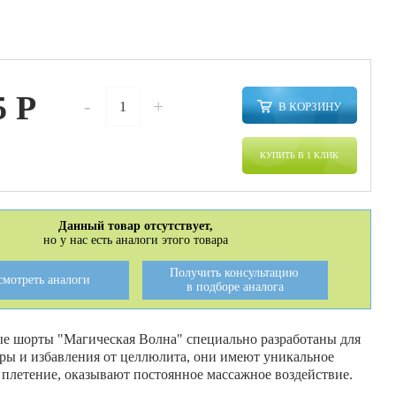
5
P
-
+
В КОРЗИНУ
КУПИТЬ В 1 КЛИК
Данный товар отсутствует,
но у нас есть аналоги этого товара
Получить консультацию
смотреть аналоги
в подборе аналога
 шорты "Магическая Волна" специально разработаны для
ры и избавления от целлюлита, они имеют уникальное
 плетение, оказывают постоянное массажное воздействие.