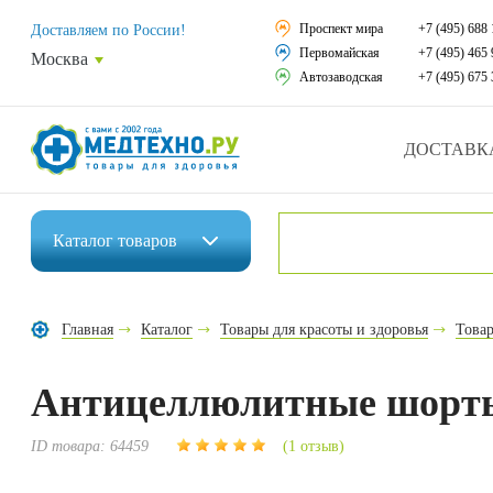
Средства реабили
Проспект мира
+7 (495) 688 
Доставляем по России!
Первомайская
+7 (495) 465 
Москва
Средства по уход
Автозаводская
+7 (495) 675 
Ортопедические и
ДОСТАВК
Ортопедические м
Домашняя медтех
Каталог
товаров
Экология дома
Инвалидные коляски
Товары для красот
Главная
Каталог
Товары для красоты и здоровья
Товар
Средства реабилитации
Товары для враче
Антицеллюлитные шорты
Средства по уходу за больными
Уникальные и пол
Ортопедические изделия
ID товара:
64459
(1 отзыв)
Распродажа
Ортопедические матрасы и подушки