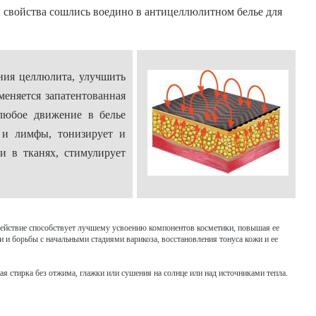
 свойства сошлись воедино в антицеллюлитном белье для
ния целлюлита, улучшить
еняется запатентованная
любое движение в белье
 и лимфы, тонизирует и
и в тканях, стимулирует
действие способствует лучшему усвоению компонентов косметики, повышая ее
и борьбы с начальными стадиями варикоза, восстановления тонуса кожи и ее
я стирка без отжима, глажки или сушения на солнце или над источниками тепла.