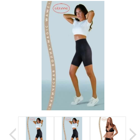
Уценка
Домашняя медтехника
Прокат инвалидн
Экология дома
Товары для красоты и здоровья
Товары для врачей и мед.учреждений
Уникальные и полезные товары
Распродажа
Уценка
Прокат инвалидной техники