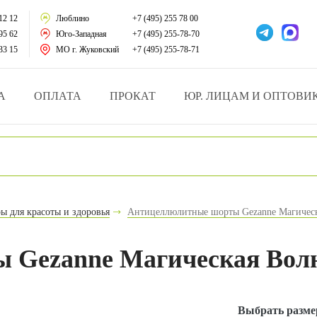
тации
12 12
Люблино
+7 (495) 255 78 00
95 62
Юго-Западная
+7 (495) 255-78-70
у за больными
33 15
МО г. Жуковский
+7 (495) 255-78-71
зделия
А
ОПЛАТА
ПРОКАТ
ЮР. ЛИЦАМ И ОПТОВИ
атрасы и подушки
ника
ы и здоровья
ы для красоты и здоровья
Антицеллюлитные шорты Gezanne Магичес
й и мед.учреждений
 Gezanne Магическая Вол
езные товары
Выбрать разме