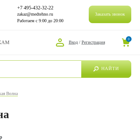
+7 495-432-32-22
zakaz@medtehno.ru
Заказать звонок
Работаем
с 9:00 до 20:00
0
КАМ
Вход
/
Регистрация
НАЙТИ
кая Волна
на
р