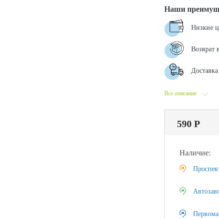
Наши преимущ
Низкие 
Возврат 
Доставка 
Все описание
590 Р
Наличие:
Проспек
Автозав
Первома