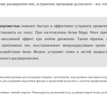
му расширению вен, устранение признаков целлюлита – все эти
верхностью
поможет быстро и эффективно устранить проявле
становить их тонус. При изготовлении белья Magic Wave прим
ает массажный эффект при любом движении. Таким образом, 
 проблемных зон, восстанавливает микроциркуляцию крови
оздействию белье Жезанн устраняет отеки и застой жидкост
озного расширения вен.
ическими кремами для похудения и борьбы с целлюлитом, ведь активное массажное воз
для устранения недостатков фигуры и проявлений целлюлита, в качестве профилактики 
активных занятий спортом. Рекомендуется деликатный уход за данным видом белья, ручна