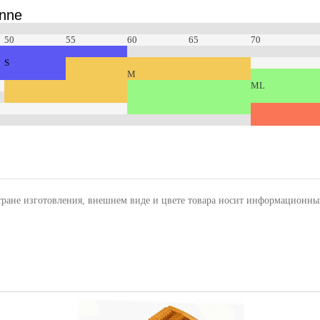
nne
50
55
60
65
70
S
M
ML
тране изготовления, внешнем виде и цвете товара носит информационны