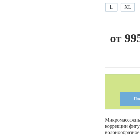
L
XL
ой техники
от 99
По
Микромассажные
коррекции фигу
волонообразное