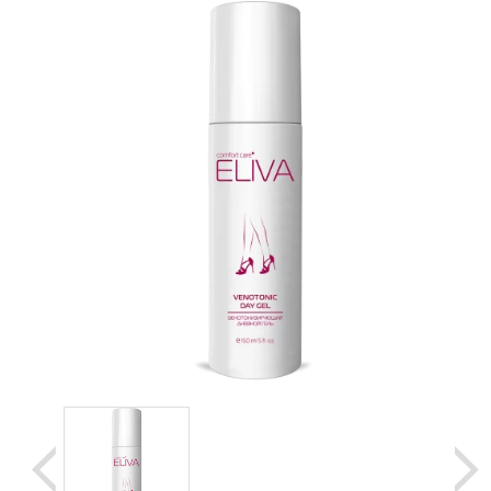
Уценка
Домашняя медтехника
Прокат инвалидн
Экология дома
Товары для красоты и здоровья
Товары для врачей и мед.учреждений
Уникальные и полезные товары
Распродажа
Уценка
Прокат инвалидной техники