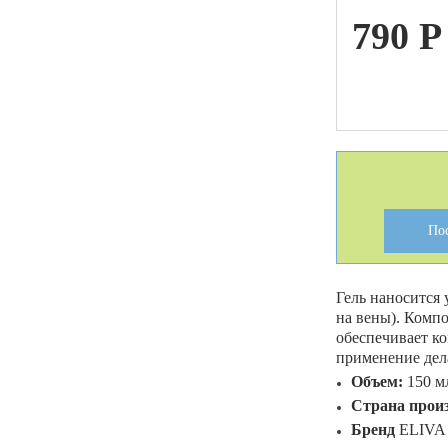
790
P
ой техники
По
Гель наносится 
на вены). Комп
обеспечивает к
применение дела
Объем:
150 м
Страна прои
Бренд
ELIV