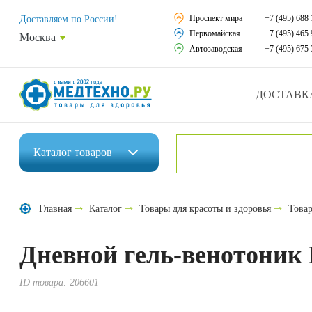
Средства реабили
Проспект мира
+7 (495) 688 
Доставляем по России!
Первомайская
+7 (495) 465 
Москва
Средства по уход
Автозаводская
+7 (495) 675 
Ортопедические и
ДОСТАВК
Ортопедические м
Домашняя медтех
Каталог
товаров
Экология дома
Инвалидные коляски
Товары для красот
Главная
Каталог
Товары для красоты и здоровья
Товар
Средства реабилитации
Товары для враче
Дневной гель-венотони
Средства по уходу за больными
Уникальные и пол
Ортопедические изделия
ID товара:
206601
Распродажа
Ортопедические матрасы и подушки