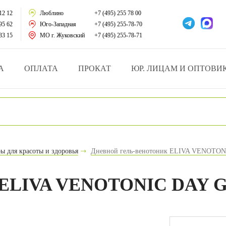
тации
12 12
Люблино
+7 (495) 255 78 00
95 62
Юго-Западная
+7 (495) 255-78-70
у за больными
33 15
МО г. Жуковский
+7 (495) 255-78-71
зделия
А
ОПЛАТА
ПРОКАТ
ЮР. ЛИЦАМ И ОПТОВИ
атрасы и подушки
ника
ы и здоровья
ы для красоты и здоровья
Дневной гель-венотоник ELIVA VENOTON
й и мед.учреждений
к ELIVA VENOTONIC DAY G
езные товары