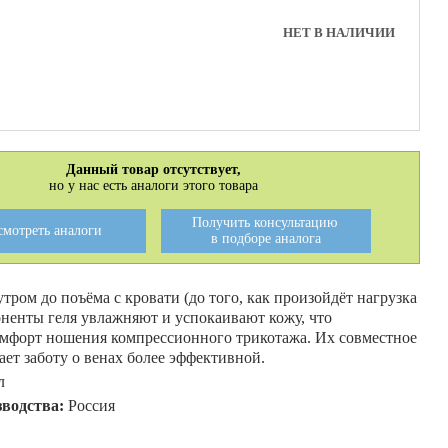
НЕТ В НАЛИЧИИ
Данный товар отсутствует,
но у нас есть аналоги этого товара
Получить консультацию
смотреть аналоги
в подборе аналога
утром до поъёма с кровати (до того, как произойдёт нагрузка
оненты геля увлажняют и успокаивают кожу, что
омфорт ношения компрессионного трикотажа. Их совместное
ет заботу о венах более эффективной.
л
зводства:
Россия
A