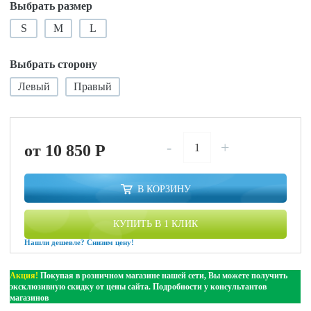
Выбрать размер
S
M
L
Выбрать сторону
Левый
Правый
-
+
от 10 850
P
В КОРЗИНУ
КУПИТЬ В 1 КЛИК
Нашли дешевле? Снизим цену!
Акция!
Покупая в розничном магазине нашей сети, Вы можете получить
эксклюзивную скидку от цены сайта. Подробности у консультантов
магазинов