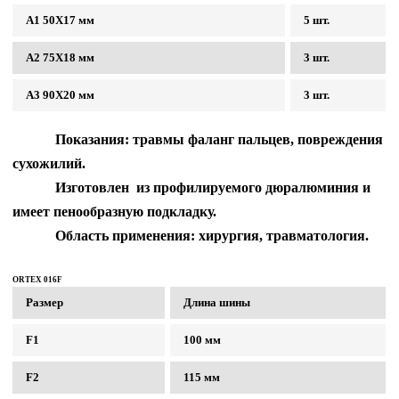
А1 50Х17 мм
5 шт.
А2 75Х18 мм
3 шт.
А3 90Х20 мм
3 шт.
Показания: травмы фаланг пальцев, повреждения
сухожилий.
Изготовлен из профилируемого дюралюминия и
имеет пенообразную подкладку.
Область применения: хирургия, травматология.
ORTEX 016F
Размер
Длина шины
F1
100
мм
F2
115
мм