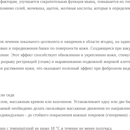
факторам, улучшается сократительная функция мышц, повышается их тон
т, помимо солей, мочевина, ацетон, желчные кислоты, которые в определ
 лечения локального целлюлита и ожирения в области ягодиц, на задней
новки и передвижения банки по поверхности кожи. Создающееся при вак
жение. Этот эффект способствует обновлению и укреплению кожи, стиму
т разрыву рестрикций (спаек) и выравниванию подкожной жировой клетч
ое растяжение кожи, что оказывает полезный эффект при фиброзном вид
ли сидя.
лом, массажным кремом или вазелином. Устанавливают одну или две бан
банкой необходимо делать скользящие массажные движения по направлен
ивидуально - до стойкого покраснения кожных покровов (гиперемии) - 
и с температурой не ниже 18 °С в течение не менее получаса.