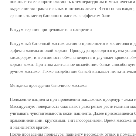
повышается ее сопротивляемость к температурным и механическим 
выделение экстракта сальных и потовых желез. В его состав входя
сравнивать метод баночного массажа с эффектом бани.
Вакуум-терапия при целлюлите и ожирении
Вакуумный баночный массаж активно применяется в косметологи для
эффекта «апельсиновой корки». Процедура проводится путем уста
кислородом, интенсивность обмена веществ и улучшает кровоснаб
корки» кожи. При этом длительное воздействие банки способствуе
ручном массаже. Также воздействие банкой вызывает незначительн
Методика проведения баночного массажа
Положение пациента при проведении массажных процедур - лежа и
Массируемую поверхность смазывают разогретым растительным мас
учитывать чувствительность кожи пациента. Далее присосавшейся 
прямолинейными, круговыми, зигзагообразными. Время массажа инд
и назначается врачом.
После проведения процедуры пациенту необходим отдых в помещени