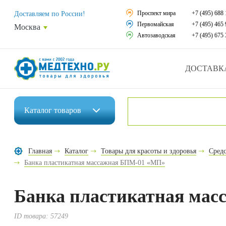
Средства реабили
Проспект мира
+7 (495) 688 
Доставляем по России!
Первомайская
+7 (495) 465 
Москва
Средства по уход
Автозаводская
+7 (495) 675 
Ортопедические и
ДОСТАВК
Ортопедические м
Домашняя медтех
Каталог
товаров
Экология дома
Инвалидные коляски
Товары для красот
Главная
Каталог
Товары для красоты и здоровья
Средс
Средства реабилитации
Банка пластикатная массажная БПМ-01 «МП»
Товары для враче
Средства по уходу за больными
Уникальные и пол
Банка пластикатная ма
Ортопедические изделия
Распродажа
ID товара:
57249
Ортопедические матрасы и подушки