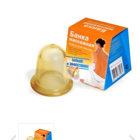
Уценка
Домашняя медтехника
Прокат инвалидн
Экология дома
Товары для красоты и здоровья
Товары для врачей и мед.учреждений
Уникальные и полезные товары
Распродажа
Уценка
Прокат инвалидной техники