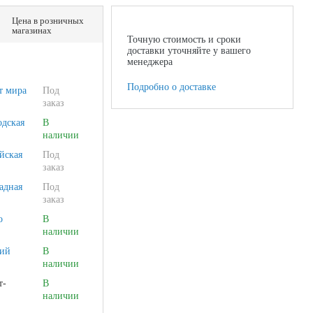
Цена в розничных
магазинах
Точную стоимость и сроки
доставки уточняйте у вашего
менеджера
Подробно о доставке
т мира
Под
заказ
одская
В
наличии
йская
Под
заказ
адная
Под
заказ
о
В
наличии
ий
В
наличии
т-
В
наличии