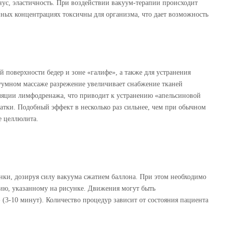
ус, эластичность. При воздействии вакуум-терапии происходит
енных концентрациях токсичны для организма, что дает возможность
 поверхности бедер и зоне «галифе», а также для устранения
уумном массаже разрежение увеличивает снабжение тканей
ляции лимфодренажа, что приводит к устранению «апельсиновой
атки. Подобный эффект в несколько раз сильнее, чем при обычном
е целлюлита.
ки, дозируя силу вакуума сжатием баллона. При этом необходимо
ию, указанному на рисунке. Движения могут быть
(3-10 минут). Количество процедур зависит от состояния пациента