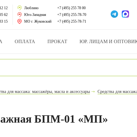
тации
12 12
Люблино
+7 (495) 255 78 00
95 62
Юго-Западная
+7 (495) 255-78-70
у за больными
33 15
МО г. Жуковский
+7 (495) 255-78-71
зделия
А
ОПЛАТА
ПРОКАТ
ЮР. ЛИЦАМ И ОПТОВИ
атрасы и подушки
ника
ы и здоровья
тва для массажа: массажёры, масла и аксессуары
Средства для массаж
й и мед.учреждений
езные товары
ссажная БПМ-01 «МП»