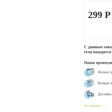
299
P
ой техники
С данным това
гели находятся
Наши преимущ
Низкие 
Возврат 
Доставка 
Все описание