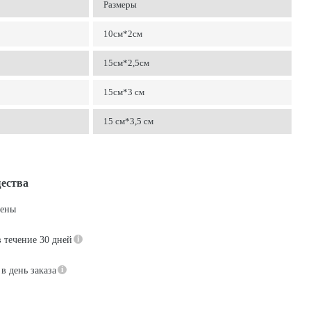
Размеры
10см*2см
15см*2,5см
15см*3 см
15 см*3,5 см
ества
цены
в течение 30 дней
в день заказа