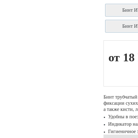
Бинт И
ой техники
Бинт И
от 18
Бинт трубчатый
фиксации сухих 
а также кисти, 
Удобны в пое
Индикатор н
Гигиеничное 