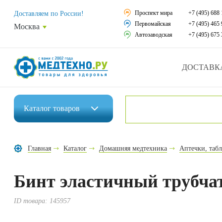
Средства реабили
Проспект мира
+7 (495) 688 
Доставляем по России!
Первомайская
+7 (495) 465 
Москва
Средства по уход
Автозаводская
+7 (495) 675 
Ортопедические и
ДОСТАВК
Ортопедические м
Домашняя медтех
Каталог
товаров
Экология дома
Инвалидные коляски
Товары для красот
Главная
Каталог
Домашняя медтехника
Аптечки, табл
Средства реабилитации
Товары для враче
Бинт эластичный труб
Средства по уходу за больными
Уникальные и пол
Ортопедические изделия
ID товара:
145957
Распродажа
Ортопедические матрасы и подушки