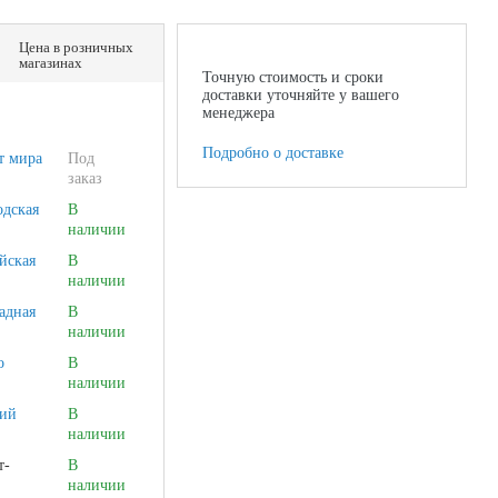
Цена в розничных
магазинах
Точную стоимость и сроки
доставки уточняйте у вашего
менеджера
Подробно о доставке
т мира
Под
заказ
одская
В
наличии
йская
В
наличии
адная
В
наличии
о
В
наличии
ий
В
наличии
т-
В
наличии