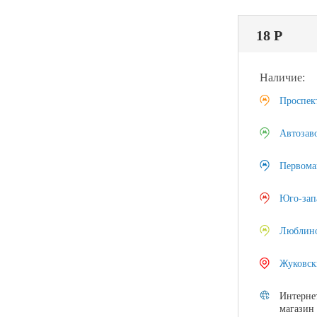
18 Р
Наличие:
Проспек
Автозав
Первома
Юго-зап
Люблин
Жуковск
Интерне
магазин