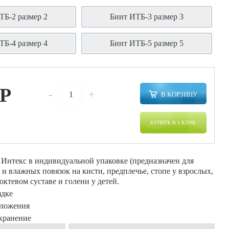
ТБ-2 размер 2
Бинт ИТБ-3 размер 3
ТБ-4 размер 4
Бинт ИТБ-5 размер 5
P
-
+
В КОРЗИНУ
КУПИТЬ В 1 КЛИК
 Интекс в индивидуальной упаковке (предназначен для
и влажных повязок на кисти, предплечье, стопе у взрослых,
локтевом суставе и голени у детей.
здке
аложения
хранение