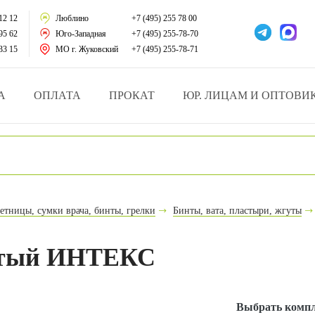
тации
12 12
Люблино
+7 (495) 255 78 00
95 62
Юго-Западная
+7 (495) 255-78-70
у за больными
33 15
МО г. Жуковский
+7 (495) 255-78-71
зделия
А
ОПЛАТА
ПРОКАТ
ЮР. ЛИЦАМ И ОПТОВИ
атрасы и подушки
ника
ы и здоровья
етницы, сумки врача, бинты, грелки
Бинты, вата, пластыри, жгуты
й и мед.учреждений
чатый ИНТЕКС
езные товары
Выбрать комп