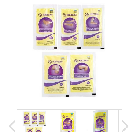
Уценка
Домашняя медтехника
Прокат инвалидн
Экология дома
Товары для красоты и здоровья
Товары для врачей и мед.учреждений
Уникальные и полезные товары
Распродажа
Уценка
Прокат инвалидной техники