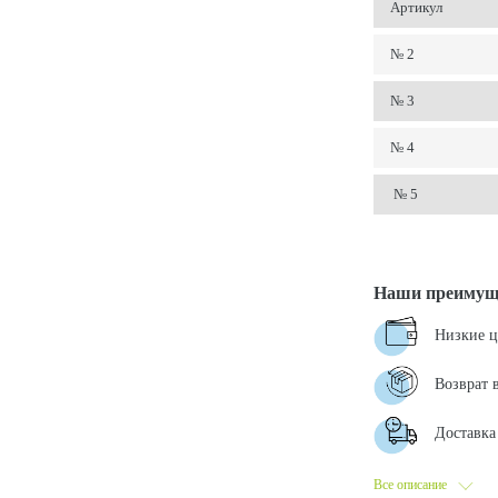
Артикул
№ 2
№ 3
№ 4
№ 5
Наши преимущ
Низкие 
Возврат 
Доставка 
Все описание