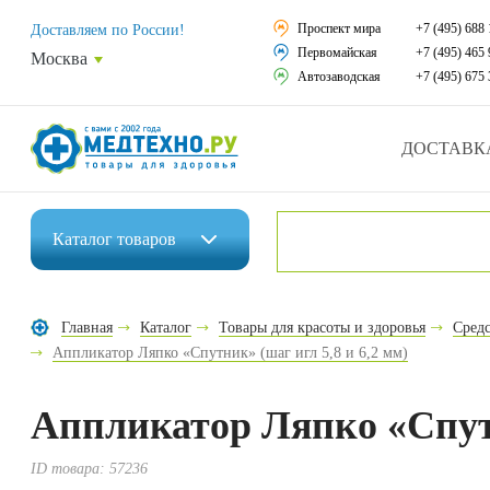
Средства реабили
Проспект мира
+7 (495) 688 
Доставляем по России!
Первомайская
+7 (495) 465 
Москва
Средства по уход
Автозаводская
+7 (495) 675 
Ортопедические и
ДОСТАВК
Ортопедические м
Домашняя медтех
Каталог
товаров
Экология дома
Инвалидные коляски
Товары для красот
Главная
Каталог
Товары для красоты и здоровья
Средс
Средства реабилитации
Аппликатор Ляпко «Спутник» (шаг игл 5,8 и 6,2 мм)
Товары для враче
Средства по уходу за больными
Уникальные и пол
Аппликатор Ляпко «Спутн
Ортопедические изделия
Распродажа
ID товара:
57236
Ортопедические матрасы и подушки