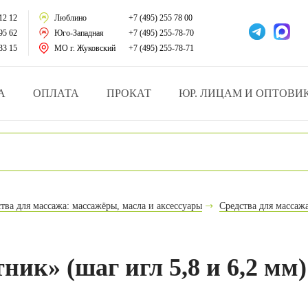
тации
12 12
Люблино
+7 (495) 255 78 00
95 62
Юго-Западная
+7 (495) 255-78-70
у за больными
33 15
МО г. Жуковский
+7 (495) 255-78-71
зделия
А
ОПЛАТА
ПРОКАТ
ЮР. ЛИЦАМ И ОПТОВИ
атрасы и подушки
ника
ы и здоровья
тва для массажа: массажёры, масла и аксессуары
Средства для массаж
й и мед.учреждений
езные товары
ик» (шаг игл 5,8 и 6,2 мм)