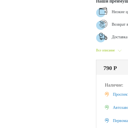
Наши преимущ
Низкие 
Возврат 
Доставка 
Все описание
790 Р
Наличие:
Проспек
Автозав
Первома