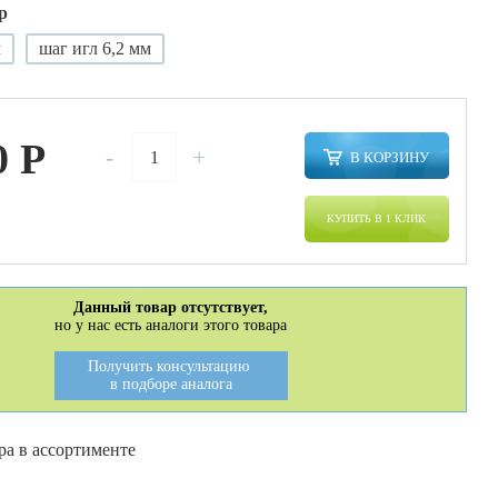
р
м
шаг игл 6,2 мм
0
P
-
+
В КОРЗИНУ
КУПИТЬ В 1 КЛИК
Данный товар отсутствует,
но у нас есть аналоги этого товара
Получить консультацию
в подборе аналога
ра в ассортименте