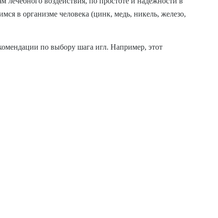
ам лечебного воздействия, по простоте и надежности в
ся в организме человека (цинк, медь, никель, железо,
комендации по выбору шага игл. Например, этот