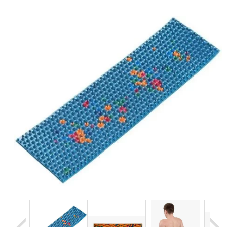
Уценка
Домашняя медтехника
Прокат инвалидн
Экология дома
Товары для красоты и здоровья
Товары для врачей и мед.учреждений
Уникальные и полезные товары
Распродажа
Уценка
Прокат инвалидной техники