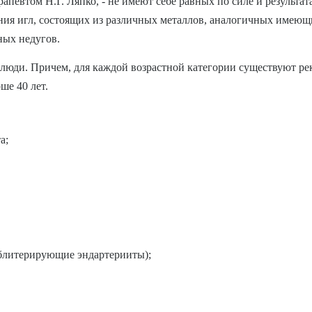
певтом Н.Г. Ляпко, - не имеют себе равных по силе и результат
ия игл, состоящих из различных металлов, аналогичных имеющим
ных недугов.
люди. Причем, для каждой возрастной категории существуют ре
ше 40 лет.
а;
облитерирующие эндартерииты);