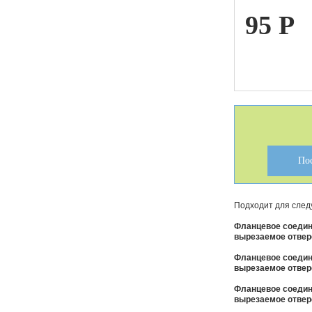
95
P
ой техники
По
Подходит для след
Фланцевое соедине
вырезаемое отвер
Фланцевое соедине
вырезаемое отвер
Фланцевое соедине
вырезаемое отвер