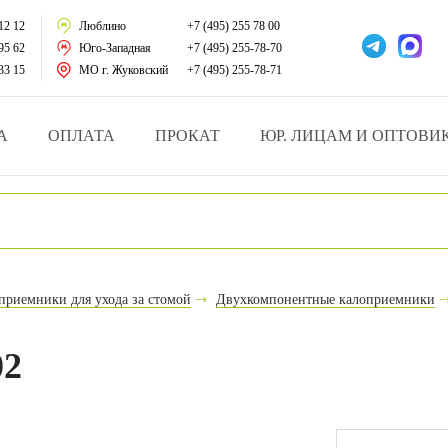
тации
12 12
Люблино
+7 (495) 255 78 00
95 62
Юго-Западная
+7 (495) 255-78-70
у за больными
33 15
МО г. Жуковский
+7 (495) 255-78-71
зделия
А
ОПЛАТА
ПРОКАТ
ЮР. ЛИЦАМ И ОПТОВИ
атрасы и подушки
ника
ы и здоровья
приемники для ухода за стомой
Двухкомпонентные калоприемники
й и мед.учреждений
02
езные товары