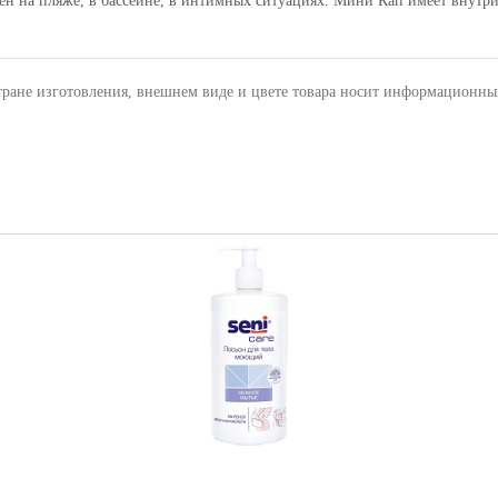
н на пляже, в бассейне, в интимных ситуациях. Мини Кап имеет внутр
тране изготовления, внешнем виде и цвете товара носит информационны