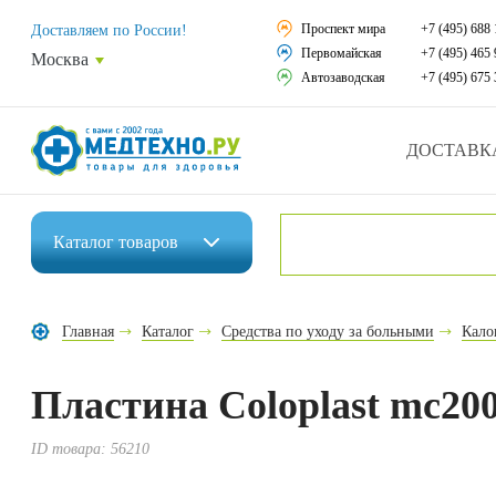
Средства реабили
Проспект мира
+7 (495) 688 
Доставляем по России!
Первомайская
+7 (495) 465 
Москва
Средства по уход
Автозаводская
+7 (495) 675 
Ортопедические и
ДОСТАВК
Ортопедические м
Домашняя медтех
Каталог
товаров
Экология дома
Инвалидные коляски
Товары для красот
Главная
Каталог
Средства по уходу за больными
Кало
Средства реабилитации
Товары для враче
Пластина Coloplast mc20
Средства по уходу за больными
Уникальные и пол
Ортопедические изделия
ID товара:
56210
Распродажа
Ортопедические матрасы и подушки