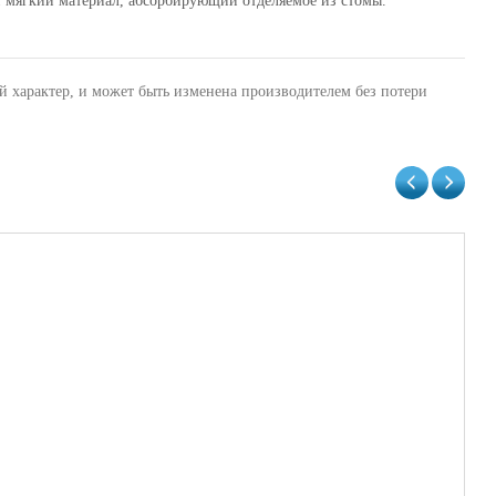
и мягкий материал, абсорбирующий отделяемое из стомы.
й характер, и может быть изменена производителем без потери
Не