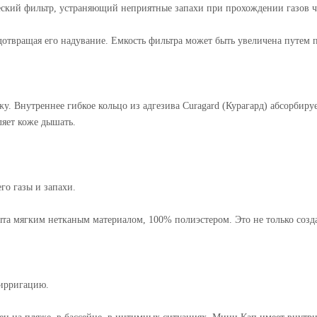
кий фильтр, устраняющий неприятные запахи при прохождении газов ч
дотвращая его надувание. Емкость фильтра может быть увеличена путем 
жу. Внутреннее гибкое кольцо из адгезива Curagard (Курагард) абсорбир
яет коже дышать.
о газы и запахи.
ыта мягким нетканым материалом, 100% полиэстером. Это не только созд
ирригацию.