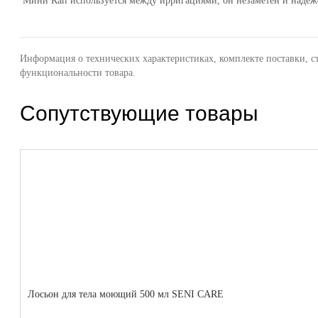
Мини Кап используется между ирригациями, он незаметен и надеже
Информация о технических характеристиках, комплекте поставки, с
функциональности товара.
Сопутствующие товары
Лосьон для тела моющий 500 мл SENI CARE