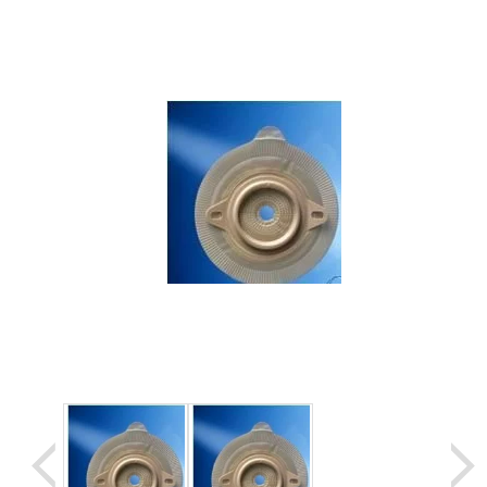
Уценка
Домашняя медтехника
Прокат инвалидн
Экология дома
Товары для красоты и здоровья
Товары для врачей и мед.учреждений
Уникальные и полезные товары
Распродажа
Уценка
Прокат инвалидной техники