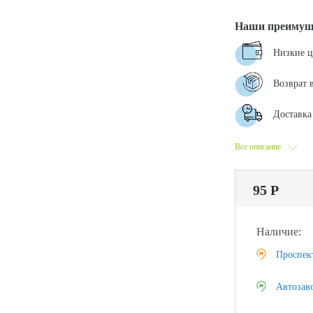
Наши преимущ
Низкие 
Возврат 
Доставка 
Все описание
95 Р
Наличие:
Проспек
Автозав