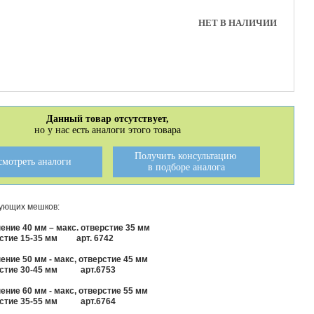
НЕТ В НАЛИЧИИ
Данный товар отсутствует,
но у нас есть аналоги этого товара
Получить консультацию
смотреть аналоги
в подборе аналога
ующих мешков:
ние 40 мм – макс. отверстие 35 мм
стие 15-35 мм арт. 6742
ние 50 мм - макс, отверстие 45 мм
стие 30-45 мм
арт.6753
ние 60 мм - макс, отверстие 55 мм
стие 35-55 мм
арт.6764