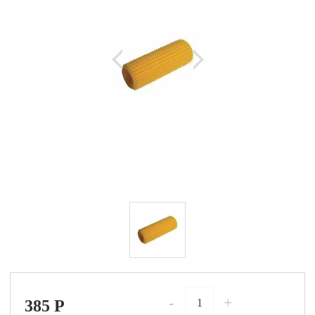
-
+
385
P