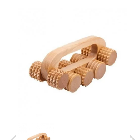
Уценка
Домашняя медтехника
Прокат инвалидн
Экология дома
Товары для красоты и здоровья
Товары для врачей и мед.учреждений
Уникальные и полезные товары
Распродажа
Уценка
Прокат инвалидной техники