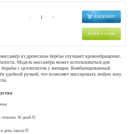
-
+
В КОРЗИНУ
КУПИТЬ В 1 КЛИК
массажёр из древесины берёзы улучшает кровообращение,
талость. Модель массажёра может использоваться для
 борьбы с целлюлитом у женщин. Комбинированный
ён удобной ручкой, что позволяет массировать любую зону
ела.
ества
цены
в течение 30 дней
в день заказа