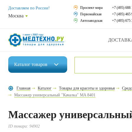
Средства реабили
Проспект мира
+7 (495) 688 
Доставляем по России!
Первомайская
+7 (495) 465 
Москва
Средства по уход
Автозаводская
+7 (495) 675 
Ортопедические и
ДОСТАВК
Ортопедические м
Домашняя медтех
Каталог
товаров
Экология дома
Инвалидные коляски
Товары для красот
Главная
Каталог
Товары для красоты и здоровья
Средс
Средства реабилитации
Массажер универсальный "Качалка" MA 8401
Товары для враче
Средства по уходу за больными
Уникальные и пол
Массажер универсальны
Ортопедические изделия
Распродажа
ID товара:
94902
Ортопедические матрасы и подушки