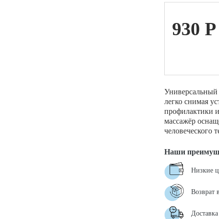
930
P
ой техники
Универсальный 
легко снимая ус
профилактики и
массажёр оснащ
человеческого т
Наши преимущ
Низкие 
Возврат 
Доставка 