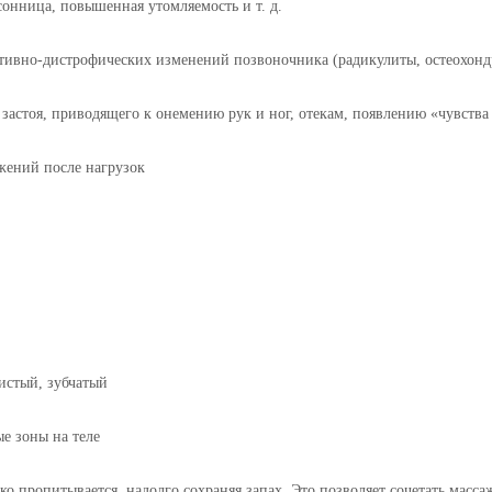
онница, повышенная утомляемость и т. д.
ративно-дистрофических изменений позвоночника (радикулиты, остеохонд
астоя, приводящего к онемению рук и ног, отекам, появлению «чувства 
жений после нагрузок
истый, зубчатый
е зоны на теле
 пропитывается, надолго сохраняя запах. Это позволяет сочетать масса