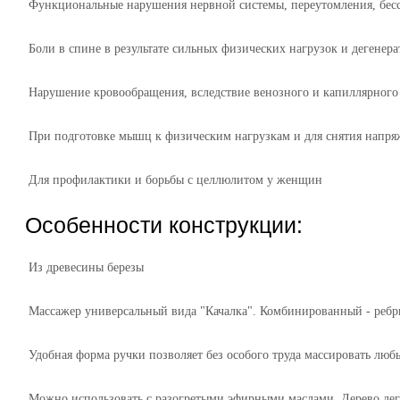
Функциональные нарушения нервной системы, переутомления, бесс
Боли в спине в результате сильных физических нагрузок и дегене
Нарушение кровообращения, вследствие венозного и капиллярного з
При подготовке мышц к физическим нагрузкам и для снятия напря
Для профилактики и борьбы с целлюлитом у женщин
Особенности конструкции:
Из древесины березы
Массажер универсальный вида "Качалка". Комбинированный - ребр
Удобная форма ручки позволяет без особого труда массировать любы
Можно использовать с разогретыми эфирными маслами. Дерево легко