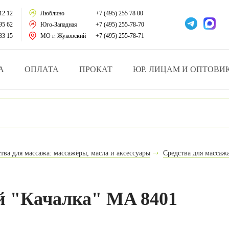
тации
12 12
Люблино
+7 (495) 255 78 00
95 62
Юго-Западная
+7 (495) 255-78-70
у за больными
33 15
МО г. Жуковский
+7 (495) 255-78-71
зделия
А
ОПЛАТА
ПРОКАТ
ЮР. ЛИЦАМ И ОПТОВИ
атрасы и подушки
ника
ы и здоровья
тва для массажа: массажёры, масла и аксессуары
Средства для массаж
й и мед.учреждений
езные товары
й "Качалка" MA 8401