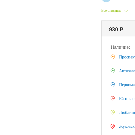
Все описание
930 Р
Наличие:
Проспек
Автозав
Первома
Юго-зап
Люблин
Жуковск