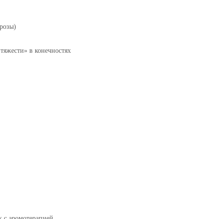
розы)
тяжести» в конечностях
ж с аромотерапией