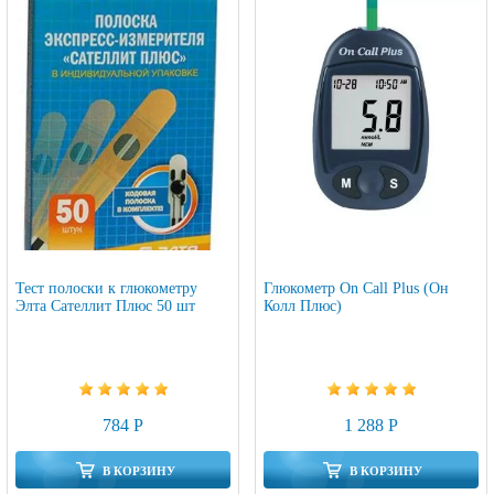
Тест полоски к глюкометру
Глюкометр On Call Plus (Он
Элта Сателлит Плюс 50 шт
Колл Плюс)
784 Р
1 288 Р
В КОРЗИНУ
В КОРЗИНУ