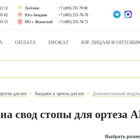
тации
12 12
Люблино
+7 (495) 255 78 00
95 62
Юго-Западная
+7 (495) 255-78-70
у за больными
33 15
МО г. Жуковский
+7 (495) 255-78-71
зделия
А
ОПЛАТА
ПРОКАТ
ЮР. ЛИЦАМ И ОПТОВИ
атрасы и подушки
ника
ы и здоровья
ортезы для ног
Бандажи и ортезы для ног
Дополнительный модуль 
й и мед.учреждений
а свод стопы для ортеза 
езные товары
Выбрать разме