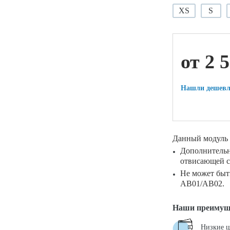
XS
S
ой техники
от 2 
Нашли дешевл
Данный модуль 
Дополнительн
отвисающей ст
Не может быт
AB01/AB02.
Наши преимущ
Низкие 