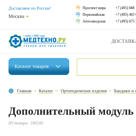
Средства реабили
Проспект мира
+7 (495) 688 
Доставляем по России!
Первомайская
+7 (495) 465 
Москва
Средства по уход
Автозаводская
+7 (495) 675 
Ортопедические и
ДОСТАВК
Ортопедические м
Домашняя медтех
Каталог
товаров
Экология дома
Инвалидные коляски
Товары для красот
Главная
Каталог
Ортопедические изделия
Бандажи и 
Средства реабилитации
Товары для враче
Дополнительный модуль н
Средства по уходу за больными
Уникальные и пол
Ортопедические изделия
ID товара:
180100
Распродажа
Ортопедические матрасы и подушки