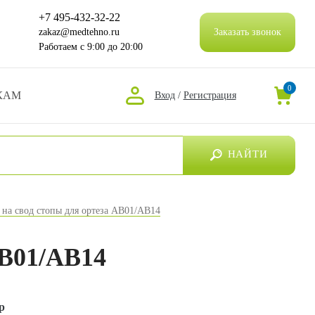
+7 495-432-32-22
zakaz@medtehno.ru
Заказать звонок
Работаем
с 9:00 до 20:00
0
КАМ
Вход
/
Регистрация
НАЙТИ
на свод стопы для ортеза AB01/AB14
AB01/AB14
р