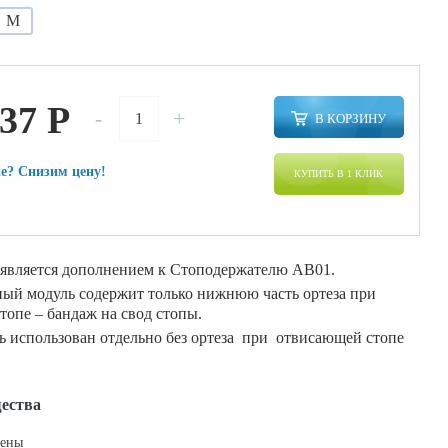
M
537
P
-
+
В КОРЗИНУ
е? Снизим цену!
КУПИТЬ В 1 КЛИК
является дополнением к Стоподержателю АВ01.
ый модуль содержит только нижнюю часть ортеза при
опе – бандаж на свод стопы.
ь использован отдельно без ортеза при отвисающей стопе
ества
цены