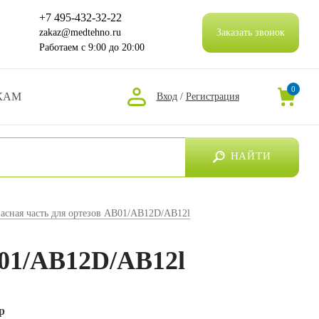
+7 495-432-32-22
zakaz@medtehno.ru
Заказать звонок
Работаем
с 9:00 до 20:00
0
КАМ
Вход
/
Регистрация
НАЙТИ
асная часть для ортезов АВ01/АВ12D/АВ12l
В01/АВ12D/АВ12l
р