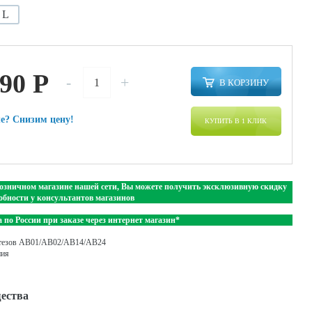
L
790
P
-
+
В КОРЗИНУ
е? Снизим цену!
КУПИТЬ В 1 КЛИК
озничном магазине нашей сети, Вы можете получить эксклюзивную скидку
обности у консультантов магазинов
 по России при заказе через интернет магазин*
ортезов АВ01/АВ02/АВ14/АВ24
ния
ества