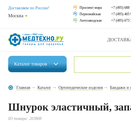
Средства реабили
Проспект мира
+7 (495) 688 
Доставляем по России!
Первомайская
+7 (495) 465 
Москва
Средства по уход
Автозаводская
+7 (495) 675 
Ортопедические и
ДОСТАВК
Ортопедические м
Домашняя медтех
Каталог
товаров
Экология дома
Инвалидные коляски
Товары для красот
Главная
Каталог
Ортопедические изделия
Бандажи и 
Средства реабилитации
Товары для враче
Шнурок эластичный, запа
Средства по уходу за больными
Уникальные и пол
Ортопедические изделия
ID товара:
203808
Распродажа
Ортопедические матрасы и подушки