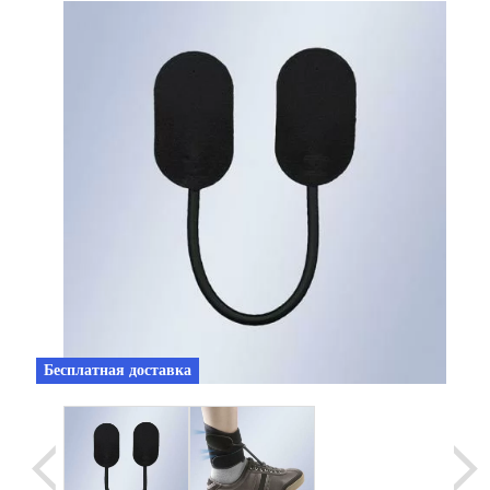
Уценка
Домашняя медтехника
Прокат инвалидн
Экология дома
Товары для красоты и здоровья
Товары для врачей и мед.учреждений
Уникальные и полезные товары
Распродажа
Уценка
Бесплатная доставка
Прокат инвалидной техники