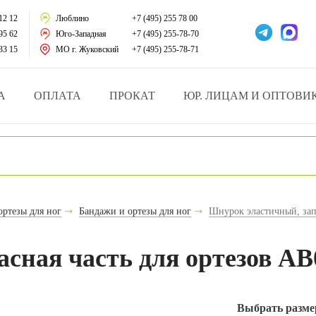
тации
12 12
Люблино
+7 (495) 255 78 00
95 62
Юго-Западная
+7 (495) 255-78-70
у за больными
33 15
МО г. Жуковский
+7 (495) 255-78-71
зделия
А
ОПЛАТА
ПРОКАТ
ЮР. ЛИЦАМ И ОПТОВИ
атрасы и подушки
ника
ы и здоровья
ортезы для ног
Бандажи и ортезы для ног
Шнурок эластичный, зап
й и мед.учреждений
сная часть для ортезов А
езные товары
Выбрать разме