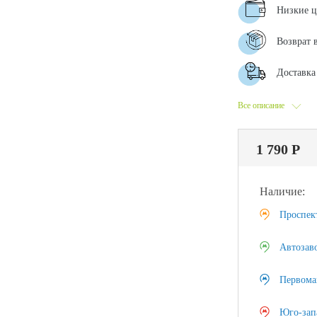
Низкие 
Возврат 
Доставка 
Все описание
1 790 Р
Наличие:
Проспек
Автозав
Первома
Юго-зап