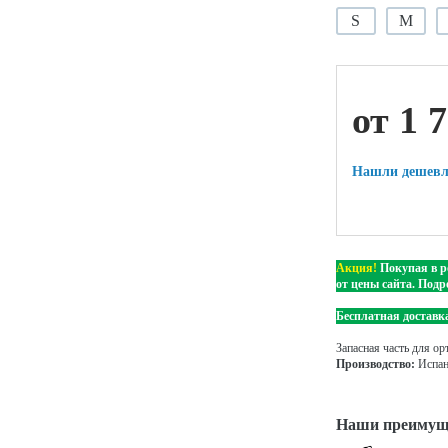
S
M
ой техники
от 1 
Нашли дешевл
Акция!
Покупая в р
от цены сайта. Подр
Бесплатная доставка
Запасная часть для 
Производство:
Испа
Наши преимущ