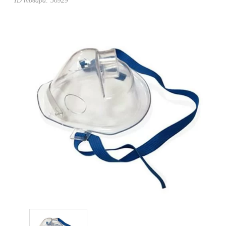
ID товара:
56929
Уценка
Домашняя медтехника
Прокат инвалидн
Экология дома
Товары для красоты и здоровья
Товары для врачей и мед.учреждений
Уникальные и полезные товары
Распродажа
Уценка
Прокат инвалидной техники