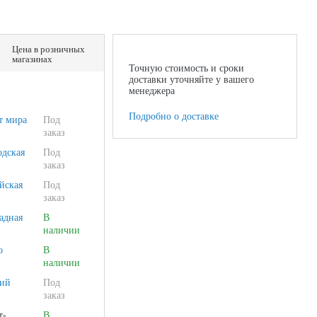
Цена в розничных
магазинах
Точную стоимость и сроки
доставки уточняйте у вашего
менеджера
Подробно о доставке
т мира
Под
заказ
одская
Под
заказ
йская
Под
заказ
адная
В
наличии
о
В
наличии
ий
Под
заказ
т-
В