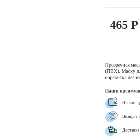
ой техники
465
P
Прозрачная мас
(ПВХ). Маску дл
обработка дези
Наши преимущ
Низкие 
Возврат 
Доставка 