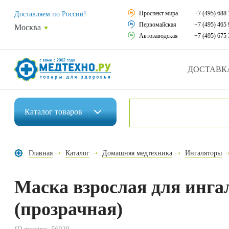
Средства реабили
Проспект мира
+7 (495) 688 
Доставляем по России!
Первомайская
+7 (495) 465 
Москва
Средства по уход
Автозаводская
+7 (495) 675 
Ортопедические и
ДОСТАВК
Ортопедические м
Домашняя медтех
Каталог
товаров
Экология дома
Инвалидные коляски
Товары для красот
Главная
Каталог
Домашняя медтехника
Ингаляторы
Средства реабилитации
Товары для враче
Маска взрослая для инг
Средства по уходу за больными
Уникальные и пол
(прозрачная)
Ортопедические изделия
Распродажа
Ортопедические матрасы и подушки