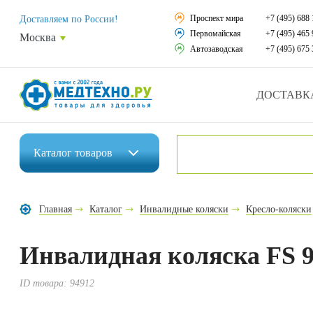
Средства реабили
Проспект мира
+7 (495) 688 
Доставляем по России!
Первомайская
+7 (495) 465 
Москва
Средства по уход
Автозаводская
+7 (495) 675 
Ортопедические и
ДОСТАВК
Ортопедические м
Домашняя медтех
Каталог
товаров
Экология дома
Инвалидные коляски
Товары для красот
Главная
Каталог
Инвалидные коляски
Кресло-коляски
Средства реабилитации
Товары для враче
Инвалидная коляска FS 9
Средства по уходу за больными
Уникальные и пол
Ортопедические изделия
ID товара:
94912
Распродажа
Ортопедические матрасы и подушки