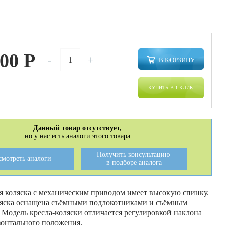
900
P
-
+
В КОРЗИНУ
КУПИТЬ В 1 КЛИК
Данный товар отсутствует,
но у нас есть аналоги этого товара
Получить консультацию
смотреть аналоги
в подборе аналога
 коляска с механическим приводом имеет высокую спинку.
яска оснащена съёмными подлокотниками и съёмным
 Модель кресла-коляски отличается регулировкой наклона
зонтального положения.