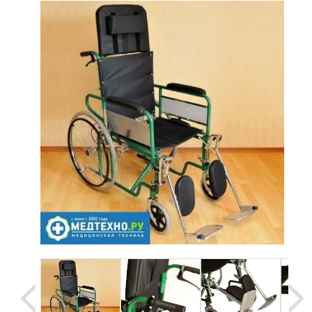
Уценка
Домашняя медтехника
Прокат инвалидн
Экология дома
Товары для красоты и здоровья
Товары для врачей и мед.учреждений
Уникальные и полезные товары
Распродажа
Уценка
Прокат инвалидной техники