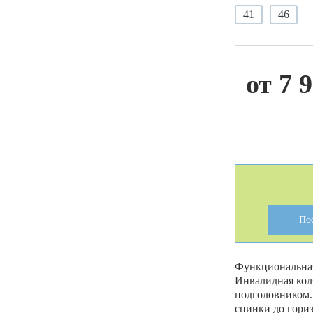
41
46
ой техники
от 7 
По
Функциональная
Инвалидная кол
подголовником.
спинки до гори