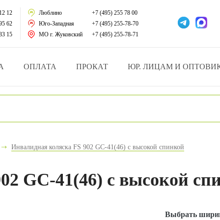
тации
12 12
Люблино
+7 (495) 255 78 00
95 62
Юго-Западная
+7 (495) 255-78-70
у за больными
33 15
МО г. Жуковский
+7 (495) 255-78-71
зделия
А
ОПЛАТА
ПРОКАТ
ЮР. ЛИЦАМ И ОПТОВИ
атрасы и подушки
ника
ы и здоровья
Инвалидная коляска FS 902 GC-41(46) с высокой спинкой
й и мед.учреждений
02 GC-41(46) с высокой сп
езные товары
Выбрать ширин