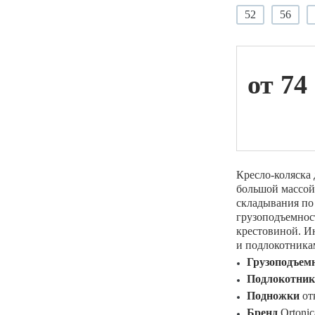
52
56
ой техники
от 74
Кресло-коляска 
большой массой
складывания по
грузоподъемнос
крестовиной. И
и подлокотника
Грузоподъем
Подлокотник
Подножки
от
Бренд
Ortonic