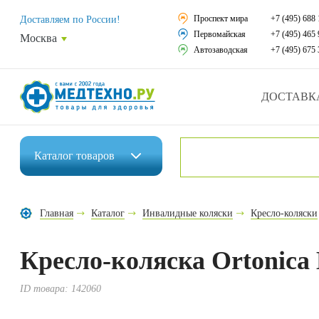
Средства реабили
Проспект мира
+7 (495) 688 
Доставляем по России!
Первомайская
+7 (495) 465 
Москва
Средства по уход
Автозаводская
+7 (495) 675 
Ортопедические и
ДОСТАВК
Ортопедические м
Домашняя медтех
Каталог
товаров
Экология дома
Инвалидные коляски
Товары для красот
Главная
Каталог
Инвалидные коляски
Кресло-коляски
Средства реабилитации
Товары для враче
Кресло-коляска Ortonica 
Средства по уходу за больными
Уникальные и пол
Ортопедические изделия
ID товара:
142060
Распродажа
Ортопедические матрасы и подушки