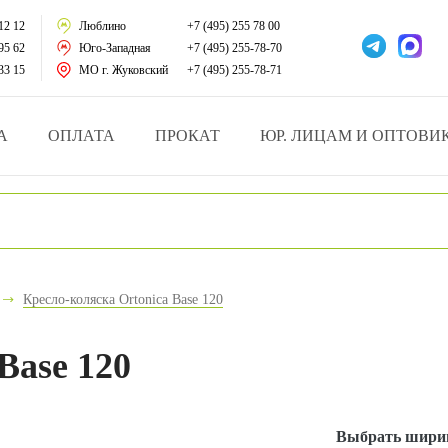
тации
12 12
Люблино
+7 (495) 255 78 00
95 62
Юго-Западная
+7 (495) 255-78-70
у за больными
33 15
МО г. Жуковский
+7 (495) 255-78-71
зделия
А
ОПЛАТА
ПРОКАТ
ЮР. ЛИЦАМ И ОПТОВИ
атрасы и подушки
ника
ы и здоровья
Кресло-коляска Ortonica Base 120
й и мед.учреждений
Base 120
езные товары
Выбрать ширин