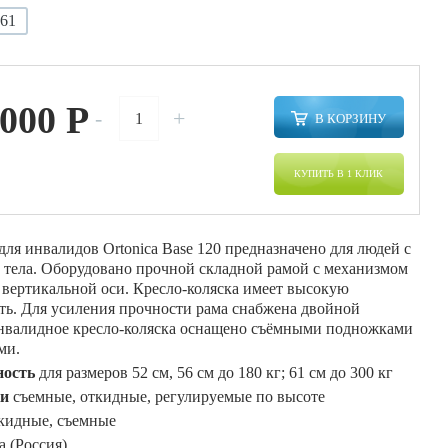
61
 000
P
-
+
В КОРЗИНУ
КУПИТЬ В 1 КЛИК
для инвалидов Ortonica Base 120 предназначено для людей с
 тела. Оборудовано прочной складной рамой с механизмом
 вертикальной оси. Кресло-коляска имеет высокую
ть. Для усиления прочности рама снабжена двойной
нвалидное кресло-коляска оснащено съёмными подножками
ми.
ность
для размеров 52 см, 56 см до 180 кг; 61 см до 300 кг
и
съемные, откидные, регулируемые по высоте
кидные, съемные
a (Россия)