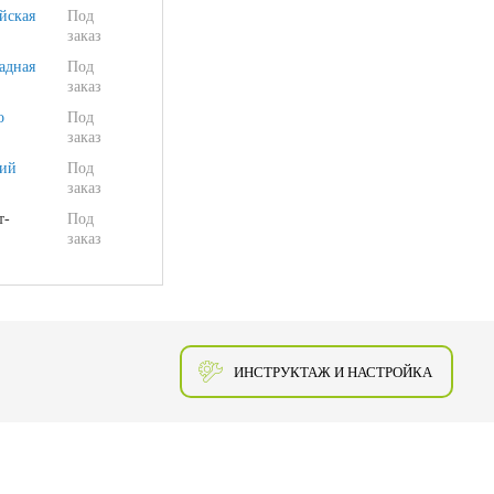
йская
Под
заказ
адная
Под
заказ
о
Под
заказ
ий
Под
заказ
т-
Под
заказ
ИНСТРУКТАЖ И НАСТРОЙКА