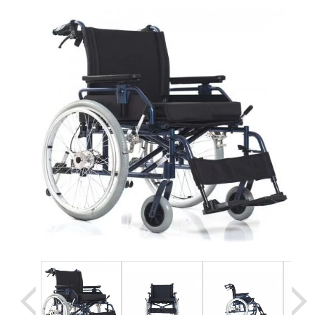
Уценка
Домашняя медтехника
Прокат инвалидн
Экология дома
Товары для красоты и здоровья
Товары для врачей и мед.учреждений
Уникальные и полезные товары
Распродажа
Уценка
Прокат инвалидной техники