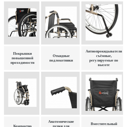
Антиопрокидыватели
Покрышки
Откидные
съёмные,
повышенной
подлокотники
регулируемые по
проходимости
высоте
Анатомические
Вместительный
Компактно
ручки для