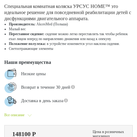
Специальная комнатная коляска УРСУС HOME™ это
идеальное решение для повседневной реабилитации детей с
дисфункциями двигательного аппарата.
Производитель:
AkcesMed (Польша)
Малый вес
Переставное сидение:
сидение можно легко переставлять так чтобы ребенок
ехал лицом вперед по направлению движения или назад к опекуну.
Положение полулежа:
в устройстве изменяется угол наклона сидения.
Светоотражающие элементы
Наши преимущества
Низкие цены
Возврат в течение 30 дней
Доставка в день заказа
Все описание
Цена в розничных
148100 Р
магазинах