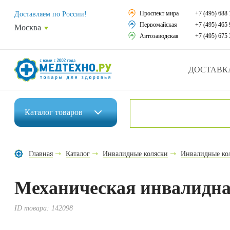
Средства реабили
Проспект мира
+7 (495) 688 
Доставляем по России!
Первомайская
+7 (495) 465 
Москва
Средства по уход
Автозаводская
+7 (495) 675 
Ортопедические и
ДОСТАВК
Ортопедические м
Домашняя медтех
Каталог
товаров
Экология дома
Инвалидные коляски
Товары для красот
Главная
Каталог
Инвалидные коляски
Инвалидные кол
Средства реабилитации
Товары для враче
Механическая инвалидная
Средства по уходу за больными
Уникальные и пол
Ортопедические изделия
ID товара:
142098
Распродажа
Ортопедические матрасы и подушки