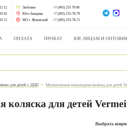
тации
12 12
Люблино
+7 (495) 255 78 00
95 62
Юго-Западная
+7 (495) 255-78-70
у за больными
33 15
МО г. Жуковский
+7 (495) 255-78-71
зделия
А
ОПЛАТА
ПРОКАТ
ЮР. ЛИЦАМ И ОПТОВИ
атрасы и подушки
ника
ы и здоровья
яски для детей с ДЦП
Механическая инвалидная коляска для детей Ve
й и мед.учреждений
 коляска для детей Vermeir
езные товары
Выбрать ширин