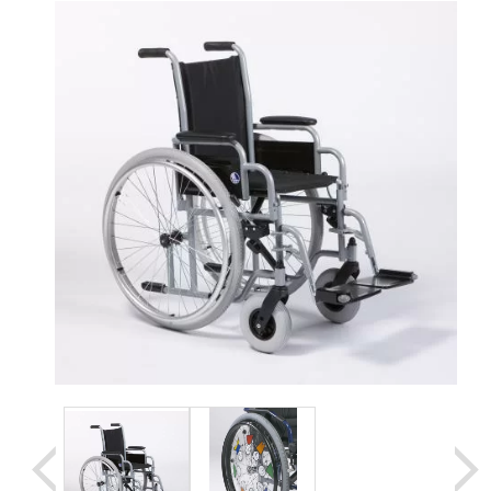
Уценка
Домашняя медтехника
Прокат инвалидн
Экология дома
Товары для красоты и здоровья
Товары для врачей и мед.учреждений
Уникальные и полезные товары
Распродажа
Уценка
Прокат инвалидной техники