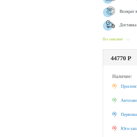
Возврат 
Доставка 
Все описание
44770 Р
Наличие:
Проспек
Автозав
Первома
Юго-зап