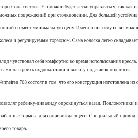
которых она состоит. Ею можно будет легко управляться, так как
зможных повреждений при столкновении. Для большей устойчиво
 опций и имеет минимальную цену. Именно поэтому ее возможно 
колеса и регулируемым тормозом. Сама коляска легко складывает
алид чувствовал себя комфортно во время использования кресла.
 сами настроить подлокотники и высоту подставок под ноги.
rmeiren 708 состоят в том, что его конструкция изготовлена из
 позволят ребенку-инвалиду опрокинуться назад. Подлокотники 
арабанные тормоза для сопровождающего. Специальный привод п
воего товара.