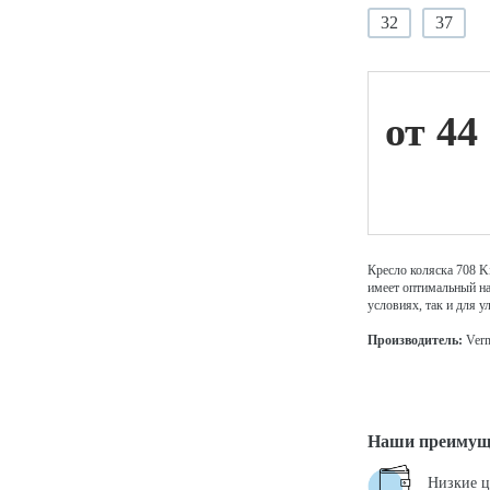
32
37
ой техники
от 44
Кресло коляска 708 Ki
имеет оптимальный на
условиях, так и для у
Производитель:
Verm
Наши преимущ
Низкие 