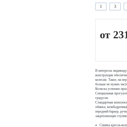
1
3
ой техники
от 23
В интересах индивиду
конструкция обеспечи
колесам. Такое, на пе
больше не нужно част
Коляска успешно про
Специальная прогулоч
градусов.
Стандартная комплект
обивка; межбедренный
передний барьер, руч
закрепляющие ступню 
Спинка кресла-коля