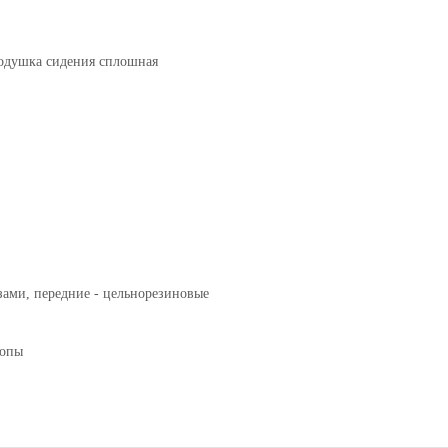
одушка сидения сплошная
зами, передние - цельнорезиновые
топы