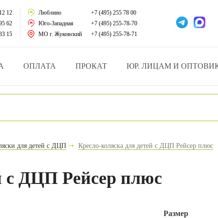
тации
12 12
Люблино
+7 (495) 255 78 00
95 62
Юго-Западная
+7 (495) 255-78-70
у за больными
33 15
МО г. Жуковский
+7 (495) 255-78-71
зделия
А
ОПЛАТА
ПРОКАТ
ЮР. ЛИЦАМ И ОПТОВИ
атрасы и подушки
ника
ы и здоровья
яски для детей с ДЦП
Кресло-коляска для детей с ДЦП Рейсер плюс
й и мед.учреждений
й с ДЦП Рейсер плюс
езные товары
Размер