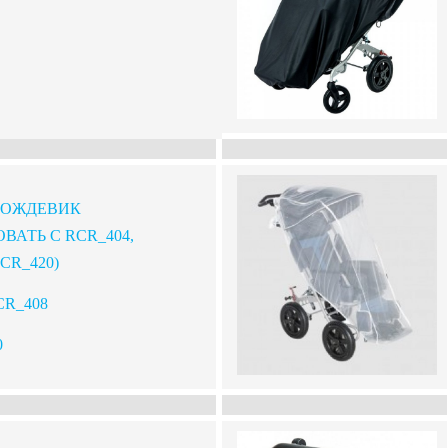
ДОЖДЕВИК
ВАТЬ С RCR_404,
RCR_420)
CR_408
0