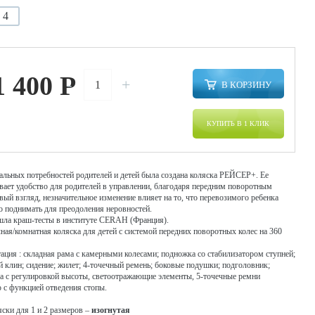
4
1 400
P
-
+
В КОРЗИНУ
КУПИТЬ В 1 КЛИК
альных потребностей родителей и детей была создана коляска РЕЙСЕР+. Ее
вает удобство для родителей в управлении, благодаря передним поворотным
рвый взгляд, незначительное изменение влияет на то, что перевозимого ребенка
о поднимать для преодоления неровностей.
шла краш-тесты в институте CERAH (Франция).
ная/комнатная коляска для детей с системой передних поворотных колес на 360
ация : складная рама с камерными колесами; подножка со стабилизатором ступней;
 клин; сидение; жилет; 4-точечный ремень; боковые подушки; подголовник;
ка с регулировкой высоты, светоотражающие элементы, 5-точечные ремни
с функцией отведения стопы.
ски для 1 и 2 размеров –
изогнутая