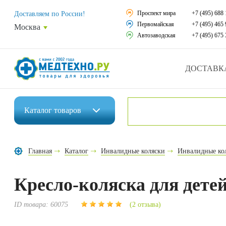
Средства реабили
Проспект мира
+7 (495) 688 
Доставляем по России!
Первомайская
+7 (495) 465 
Москва
Средства по уход
Автозаводская
+7 (495) 675 
Ортопедические и
ДОСТАВК
Ортопедические м
Домашняя медтех
Каталог
товаров
Экология дома
Инвалидные коляски
Товары для красот
Главная
Каталог
Инвалидные коляски
Инвалидные кол
Средства реабилитации
Товары для враче
Кресло-коляска для дете
Средства по уходу за больными
Уникальные и пол
Ортопедические изделия
ID товара:
60075
(2 отзыва)
Распродажа
Ортопедические матрасы и подушки