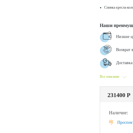
Спинка кресла-коля
Наши преимущ
Низкие 
Возврат 
Доставка 
Все описание
231400 Р
Наличие:
Проспек