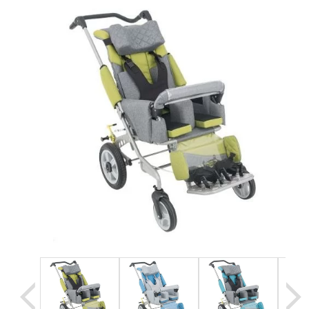
Уценка
Домашняя медтехника
Прокат инвалидн
Экология дома
Товары для красоты и здоровья
Товары для врачей и мед.учреждений
Уникальные и полезные товары
Распродажа
Уценка
Прокат инвалидной техники