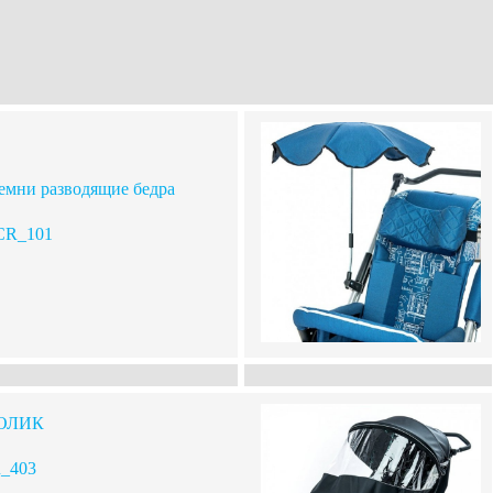
емни разводящие бедра
CR_101
ОЛИК
_403