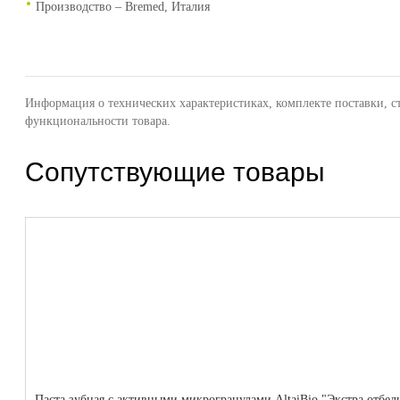
Производство – Bremed, Италия
Информация о технических характеристиках, комплекте поставки, с
функциональности товара.
Сопутствующие товары
Паста зубная с активными микрогранулами AltaiBio "Экстра отбел