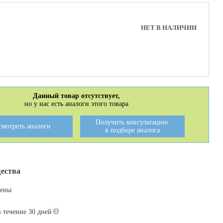
НЕТ В НАЛИЧИИ
Данный товар отсутствует,
но у нас есть аналоги этого товара
Получить консультацию
смотреть аналоги
в подборе аналога
ества
цены
в течение 30 дней