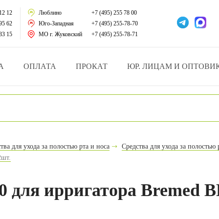
тации
12 12
Люблино
+7 (495) 255 78 00
95 62
Юго-Западная
+7 (495) 255-78-70
у за больными
33 15
МО г. Жуковский
+7 (495) 255-78-71
зделия
А
ОПЛАТА
ПРОКАТ
ЮР. ЛИЦАМ И ОПТОВИ
атрасы и подушки
ника
ы и здоровья
тва для ухода за полостью рта и носа
Средства для ухода за полостью 
2шт.
й и мед.учреждений
езные товары
 для ирригатора Bremed BD