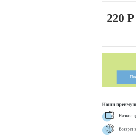
220
P
ой техники
По
Наши преимущ
Низкие 
Возврат 