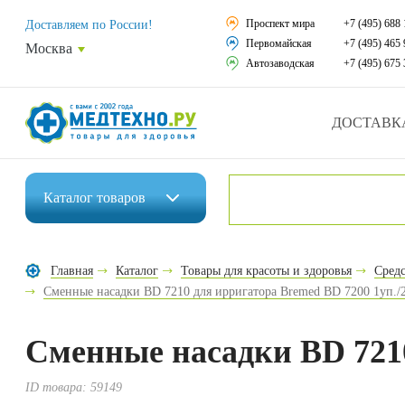
Средства реабили
Проспект мира
+7 (495) 688 
Доставляем по России!
Первомайская
+7 (495) 465 
Москва
Средства по уход
Автозаводская
+7 (495) 675 
Ортопедические и
ДОСТАВК
Ортопедические м
Домашняя медтех
Каталог
товаров
Экология дома
Инвалидные коляски
Товары для красот
Главная
Каталог
Товары для красоты и здоровья
Средс
Средства реабилитации
Сменные насадки BD 7210 для ирригатора Bremed BD 7200 1уп./
Товары для враче
Средства по уходу за больными
Уникальные и пол
Сменные насадки BD 7210
Ортопедические изделия
Распродажа
ID товара:
59149
Ортопедические матрасы и подушки