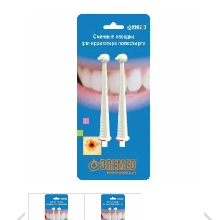
Уценка
Домашняя медтехника
Прокат инвалидн
Экология дома
Товары для красоты и здоровья
Товары для врачей и мед.учреждений
Уникальные и полезные товары
Распродажа
Уценка
Прокат инвалидной техники