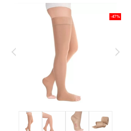
-47
%