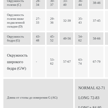
Окружность
28-
30-
33-
36-
38-46
голени (C)
34
37
40
44
Окружность
голени ниже
27-
29-
35-
32-39
37-45
подколенной
33
36
43
складки (D)
Окружность
43-
45-
54-
49-56
58-66
бедра (G)
48
52
62
Окружность
53-
63-
широкого
-
57-67
67-79
62
74
бедра (GW)
NORMAL 62-71
Длина от стопы до измерения G (AG)
LONG 72-83
LONG+ 84-95