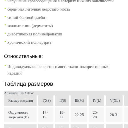
нарушение кровообращения в артериях нижних конечностей
сердечная легочная недостаточность
синий болевой флебит
кожные сыпи (дерматиты)
диабетическая полинейропатия
хронический полиартрит
Относительные:
Индивидуальная непереносимость ткани компрессионных
изделий
Таблица размеров
Артикул: ID-310W
Размер изделия
I(XS)
II(S)
III(M)
IV(L)
V(XL)
Окружность
17-
19-
25-
22-25
28-31
лодыжки (B)
19
22
28