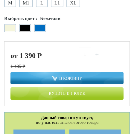
M
M1
L
L1
XL
Выбрать цвет :
Бежевый
-
+
от 1 390
P
1 485
P
В КОРЗИНУ
КУПИТЬ В 1 КЛИК
Данный товар отсутствует,
но у нас есть аналоги этого товара