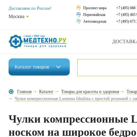
Средства реабили
Проспект мира
+7 (495) 688 
Доставляем по России!
Первомайская
+7 (495) 465 
Москва
Средства по уход
Автозаводская
+7 (495) 675 
Ортопедические и
ДОСТАВК
Ортопедические м
Домашняя медтех
Каталог
товаров
Экология дома
Инвалидные коляски
Товары для красот
Главная
Каталог
Товары для красоты и здоровья
Товар
Средства реабилитации
Чулки компрессионные Luomma Idealista с простой резинкой с з
Товары для враче
Средства по уходу за больными
Уникальные и пол
Чулки компрессионные Lu
Ортопедические изделия
Распродажа
носком на широкое бедро
Ортопедические матрасы и подушки