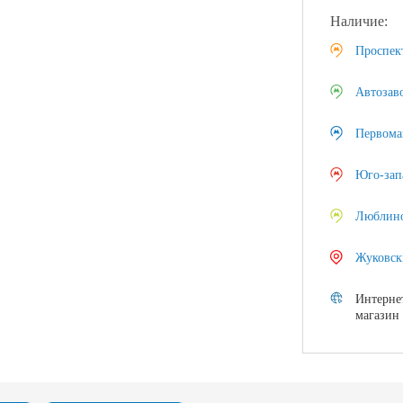
Наличие:
Проспек
Автозав
Первома
Юго-зап
Люблин
Жуковск
Интерне
магазин