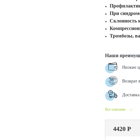
Профилактик
При синдром
Склонность к
Компрессион
Тромбозы, ва
Наши преимущ
Низкие 
Возврат 
Доставка 
Все описание
4420 Р