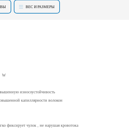
ЫВЫ
ВЕС И РАЗМЕРЫ
ой W
овышенную износоустойчивость
 повышенной капиллярности волокон
ягко фиксирует чулок , не нарушая кровотока