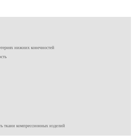
ртериях нижних конечностей
ость
ть ткани компрессионных изделий