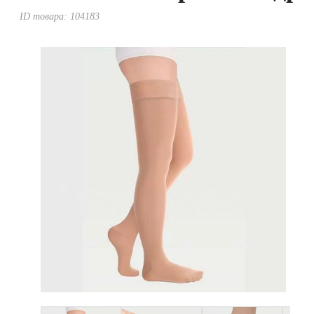
Уценка
ID товара:
104183
Домашняя медтехника
Прокат инвалидн
Экология дома
Товары для красоты и здоровья
Товары для врачей и мед.учреждений
Уникальные и полезные товары
Распродажа
Уценка
Прокат инвалидной техники