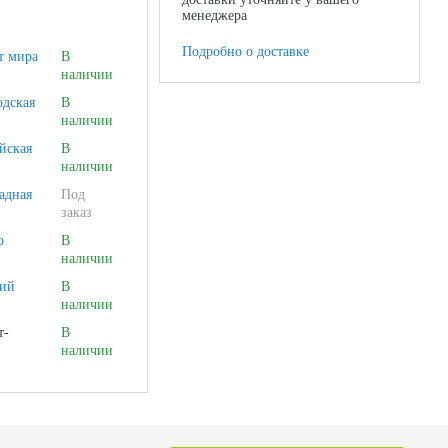
менеджера
Подробно о доставке
т мира
В
наличии
одская
В
наличии
йская
В
наличии
адная
Под
заказ
о
В
наличии
ий
В
наличии
т-
В
наличии