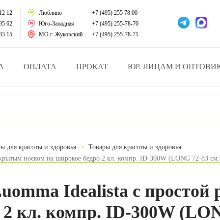
тации
12 12
Люблино
+7 (495) 255 78 00
95 62
Юго-Западная
+7 (495) 255-78-70
у за больными
33 15
МО г. Жуковский
+7 (495) 255-78-71
зделия
А
ОПЛАТА
ПРОКАТ
ЮР. ЛИЦАМ И ОПТОВИ
атрасы и подушки
ника
ы и здоровья
ы для красоты и здоровья
Товары для красоты и здоровья
акрытым носком на широкое бедро 2 кл. компр. ID-300W (LONG 72-83 см.
й и мед.учреждений
езные товары
omma Idealista с простой
 2 кл. компр. ID-300W (LON