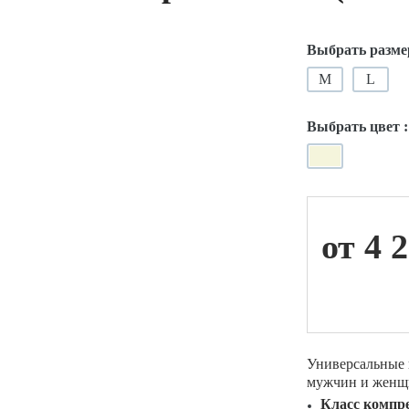
Выбрать разме
ой техники
M
L
Выбрать цвет 
от 4 
Универсальные 
мужчин и женщи
Класс компре