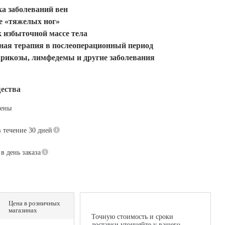
а заболеваний вен
е «тяжелых ног»
 избыточной массе тела
ная терапия в послеоперационный период
рикозы, лимфедемы и другие заболевания
ества
цены
в течение 30 дней
в день заказа
Цена в розничных
магазинах
Точную стоимость и сроки
доставки уточняйте у вашего