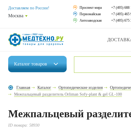
Средства реабили
Проспект мира
+7 (495) 688 
Доставляем по России!
Первомайская
+7 (495) 465 
Москва
Средства по уход
Автозаводская
+7 (495) 675 
Ортопедические и
ДОСТАВК
Ортопедические м
Домашняя медтех
Каталог
товаров
Экология дома
Инвалидные коляски
Товары для красот
Главная
Каталог
Ортопедические изделия
Ортопедиче
Средства реабилитации
Межпальцевый разделитель Orliman Sofy-plant & gel GL-100
Товары для враче
Средства по уходу за больными
Уникальные и пол
Межпальцевый разделител
Ортопедические изделия
Распродажа
ID товара:
58930
Ортопедические матрасы и подушки