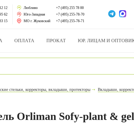
тации
12 12
Люблино
+7 (495) 255 78 00
95 62
Юго-Западная
+7 (495) 255-78-70
у за больными
33 15
МО г. Жуковский
+7 (495) 255-78-71
зделия
А
ОПЛАТА
ПРОКАТ
ЮР. ЛИЦАМ И ОПТОВИ
атрасы и подушки
ника
ы и здоровья
ские стельки, корректоры, вкладыши, протекторы
Вкладыши, коррект
й и мед.учреждений
езные товары
ь Orliman Sofy-plant & ge