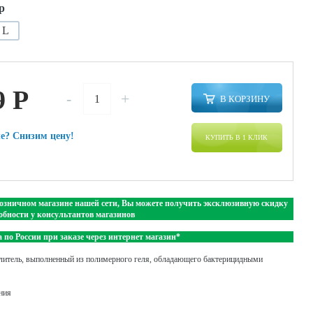
р
L
9
P
-
+
В КОРЗИНУ
е? Снизим цену!
КУПИТЬ В 1 КЛИК
озничном магазине нашей сети, Вы можете получить эксклюзивную скидку
обности у консультантов магазинов
 по России при заказе через интернет магазин*
итель, выполненный из полимерного геля, обладающего бактерицидными
ния