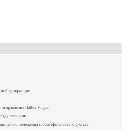
усной деформации
 исправления Hallux Valgus.
между пальцами
авильного положения плюснефалангового сустава