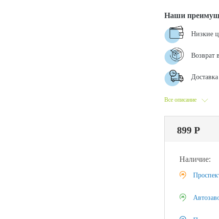
Наши преимущ
Низкие 
Возврат 
Доставка 
Все описание
899 Р
Наличие:
Проспек
Автозав