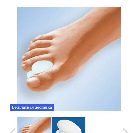
Уценка
Домашняя медтехника
Прокат инвалидн
Экология дома
Товары для красоты и здоровья
Товары для врачей и мед.учреждений
Уникальные и полезные товары
Распродажа
Уценка
Прокат инвалидной техники
Бесплатная доставка