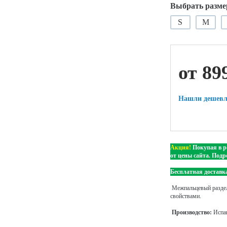
Выбрать разме
S
M
ой техники
от 89
Нашли дешевл
Акция!
Покупая в р
от цены сайта. Подр
Бесплатная доставка
Межпальцевый раздел
свойствами.
Производство:
Испа