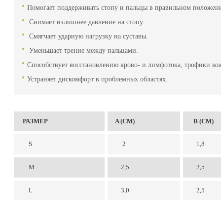
Помогает поддерживать стопу и пальцы в правильном положен
Снимает излишнее давление на стопу.
Смягчает ударную нагрузку на суставы.
Уменьшает трение между пальцами.
Способствует восстановлению крово- и лимфотока, трофики ко
Устраняет дискомфорт в проблемных областях.
РАЗМЕР
A (CM)
B (CM)
S
2
1,8
M
2,5
2,5
L
3,0
2,5