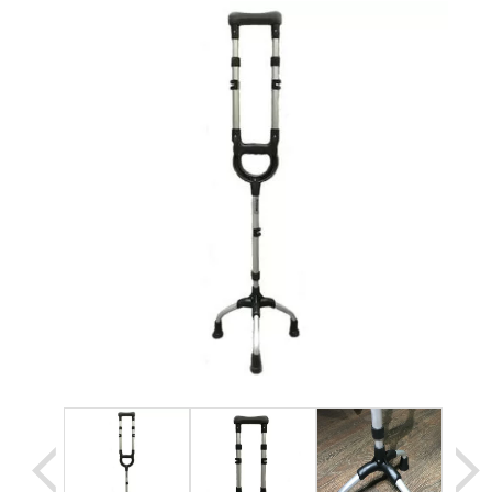
Уценка
Домашняя медтехника
Прокат инвалидн
Экология дома
Товары для красоты и здоровья
Товары для врачей и мед.учреждений
Уникальные и полезные товары
Распродажа
Уценка
Прокат инвалидной техники