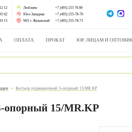
тации
12 12
Люблино
+7 (495) 255 78 00
95 62
Юго-Западная
+7 (495) 255-78-70
у за больными
33 15
МО г. Жуковский
+7 (495) 255-78-71
зделия
А
ОПЛАТА
ПРОКАТ
ЮР. ЛИЦАМ И ОПТОВИ
атрасы и подушки
ника
ы и здоровья
надки
Костыль подмышечный 3-опорный 15/MR.KP
й и мед.учреждений
-опорный 15/MR.KP
езные товары