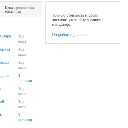
Цена в розничных
магазинах
Точную стоимость и сроки
доставки уточняйте у вашего
менеджера
Подробно о доставке
т мира
Под
заказ
одская
Под
заказ
йская
Под
заказ
адная
В
наличии
о
Под
заказ
ий
Под
заказ
т-
В
наличии