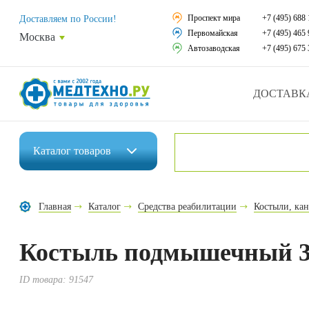
Средства реабили
Проспект мира
+7 (495) 688 
Доставляем по России!
Первомайская
+7 (495) 465 
Москва
Средства по уход
Автозаводская
+7 (495) 675 
Ортопедические и
ДОСТАВК
Ортопедические м
Домашняя медтех
Каталог
товаров
Экология дома
Инвалидные коляски
Товары для красот
Главная
Каталог
Средства реабилитации
Костыли, ка
Средства реабилитации
Товары для враче
Костыль подмышечный 3
Средства по уходу за больными
Уникальные и пол
Ортопедические изделия
ID товара:
91547
Распродажа
Ортопедические матрасы и подушки