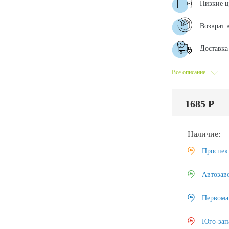
Низкие 
Возврат 
Доставка 
Все описание
1685 Р
Наличие:
Проспек
Автозав
Первома
Юго-зап