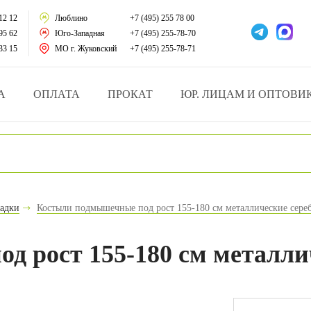
тации
12 12
Люблино
+7 (495) 255 78 00
95 62
Юго-Западная
+7 (495) 255-78-70
у за больными
33 15
МО г. Жуковский
+7 (495) 255-78-71
зделия
А
ОПЛАТА
ПРОКАТ
ЮР. ЛИЦАМ И ОПТОВИ
атрасы и подушки
ника
ы и здоровья
надки
Костыли подмышечные под рост 155-180 см металлические сере
й и мед.учреждений
 рост 155-180 см металлич
езные товары