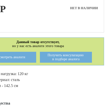
P
НЕТ В НАЛИЧИИ
Данный товар отсутствует,
но у нас есть аналоги этого товара
Получить консультацию
смотреть аналоги
в подборе аналога
нагрузка: 120 кг
риал: сталь
 - 142.5 см
ества