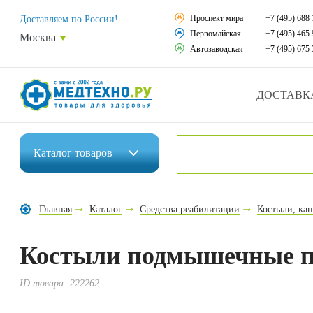
Средства реабили
Проспект мира
+7 (495) 688 
Доставляем по России!
Первомайская
+7 (495) 465 
Москва
Средства по уход
Автозаводская
+7 (495) 675 
Ортопедические и
ДОСТАВК
Ортопедические м
Домашняя медтех
Каталог
товаров
Экология дома
Инвалидные коляски
Товары для красот
Главная
Каталог
Средства реабилитации
Костыли, ка
Средства реабилитации
Товары для враче
Костыли подмышечные под
Средства по уходу за больными
Уникальные и пол
Ортопедические изделия
ID товара:
222262
Распродажа
Ортопедические матрасы и подушки