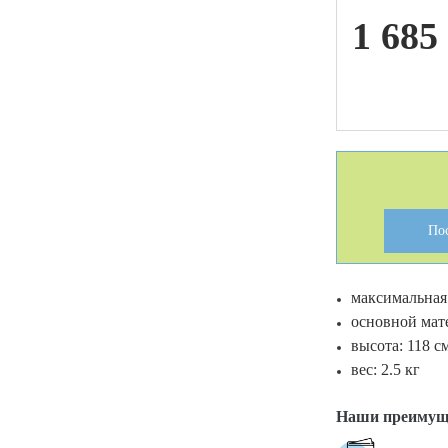
1 685
ой техники
По
максимальная 
основной мате
высота: 118 см
вес: 2.5 кг
Наши преимущ