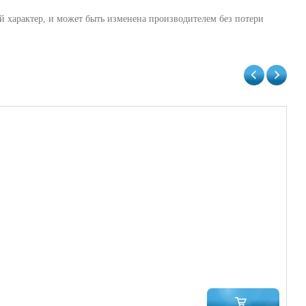
й характер, и может быть изменена производителем без потери
Не
39