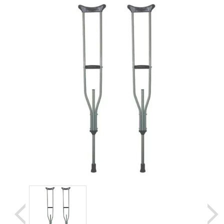
Уценка
Домашняя медтехника
Прокат инвалидн
Экология дома
Товары для красоты и здоровья
Товары для врачей и мед.учреждений
Уникальные и полезные товары
Распродажа
Уценка
Прокат инвалидной техники